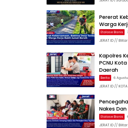
JERAT.ID | Surab
Pererat Ke
Warga Kerj
Etalase Bisnis
JERAT.ID // Bli
Kapolres Ke
PCNU Kota K
Daerah
Berita
6 Agust
JERAT.ID // KOTA 
Pencegaha
Nakes Dan 
Etalase Bisnis
JERAT.ID // Bli