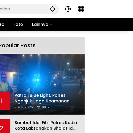
eo
Foto
Lainnya
Popular Posts
Patroli Blue Light, Polres
1
Nganjuk Jaga Keamanan
Jelang Long Weekend
9 Mei 2025
9107
Sambut Idul Fitri Polres Kediri
2
Kota Laksanakan Sholat Id