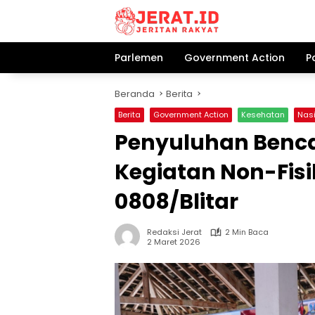
Langsung
ke
konten
Parlemen
Government Action
P
Beranda
Berita
Berita
Government Action
Kesehatan
Nas
Penyuluhan Benc
Kegiatan Non-Fis
0808/Blitar
Redaksi Jerat
2 Min Baca
2 Maret 2026