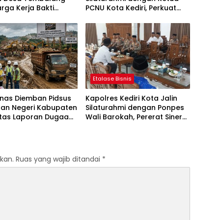
rga Kerja Bakti
PCNU Kota Kediri, Perkuat
ersih
Sinergi Jaga Kondusivitas
Daerah
Etalase Bisnis
anas Diemban Pidsus
Kapolres Kediri Kota Jalin
aan Negeri Kabupaten
Silaturahmi dengan Ponpes
atas Laporan Dugaan
Wali Barokah, Pererat Sinergi
aan Material Ilegal
Polri dan Ulama
Tol Kediri Oleh PT.
I JAYA SENTOSA
kan.
Ruas yang wajib ditandai
*