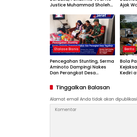
Justice Muhammad Sholeh
Ajak Wa
Tutup Usia
Jumat B
Etalase Bisnis
Berita
Pencegahan Stunting, Serma
Bola P
Aminoto Dampingi Nakes
Kejaks
Dan Perangkat Desa
Kediri 
Tegalrejo
Penggun
Proyek 
Tinggalkan Balasan
HASTAR
Alamat email Anda tidak akan dipublikasi