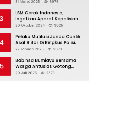
dan Gelar Halalbihalal
31 Maret 2025
6974
LSM Gerak Indonesia,
3
Ingatkan Aparat Kepolisian
Polres Blitar Kota “Tri Brata
20 Oktober 2024
3025
Polri” Harus Diamalkan
Pelaku Mutilasi Janda Cantik
4
Asal Blitar Di Ringkus Polisi.
27 Januari 2025
2678
Babinsa Bumiayu Bersama
5
Warga Antusias Gotong
Royong Bersihkan Jalan
20 Juli 2025
2379
Dusun Banaran