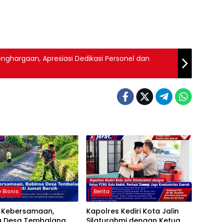
Penghargaan, Apresiasi Dedikasi Personel dan
 Bisnis
Berita
t Kebersamaan,
Kapolres Kediri Kota Jalin
a Desa Tembalang
Silaturahmi dengan Ketua