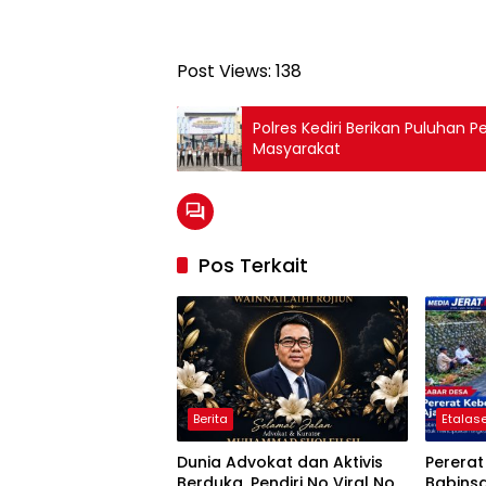
Post Views:
138
Polres Kediri Berikan Puluhan 
Masyarakat
Pos Terkait
Berita
Etalase
Dunia Advokat dan Aktivis
Perera
Berduka, Pendiri No Viral No
Babins