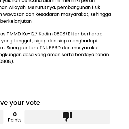
enyuluhan bencana alam ini memiliki peran
an wilayah. Menurutnya, pembangunan fisik
an wawasan dan kesadaran masyarakat, sehingga
berkelanjutan.
atgas TMMD Ke-127 Kodim 0808/Blitar berharap
k yang tangguh, sigap dan siap menghadapi
. Sinergi antara TNI, BPBD dan masyarakat
ingkungan desa yang aman serta berdaya tahan
m0808).
ve your vote
0
Points