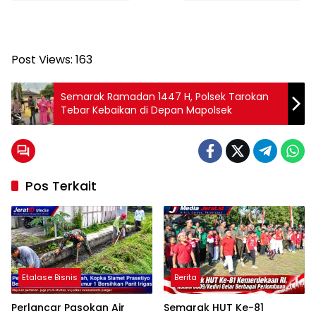
Post Views:
163
Semarak Ramadan 1447 H, Polsek Tarokan
Tebar Kebaikan di Depan Mapolsek
Pos Terkait
Etalase Bisnis
Berita
Perlancar Pasokan Air
Semarak HUT Ke-81