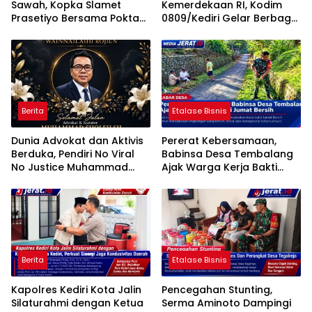
Sawah, Kopka Slamet
Kemerdekaan RI, Kodim
Prasetiyo Bersama Poktan
0809/Kediri Gelar Berbagai
Rukun Makmur 1 Bersihkan
Perlombaan
Parit Irigasi
Berita
Etalase Bisnis
Dunia Advokat dan Aktivis
Pererat Kebersamaan,
Berduka, Pendiri No Viral
Babinsa Desa Tembalang
No Justice Muhammad
Ajak Warga Kerja Bakti
Sholeh Tutup Usia
Jumat Bersih
Berita
Etalase Bisnis
Kapolres Kediri Kota Jalin
Pencegahan Stunting,
Silaturahmi dengan Ketua
Serma Aminoto Dampingi