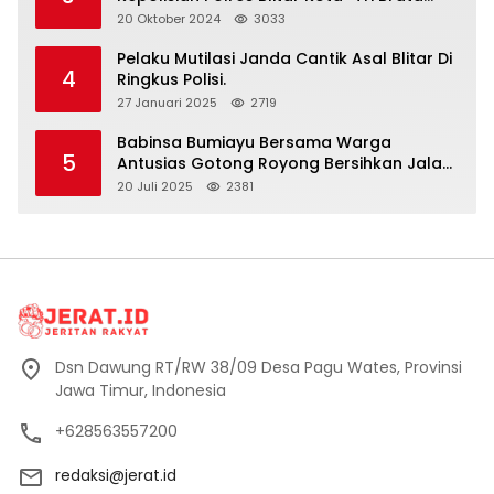
Polri” Harus Diamalkan
20 Oktober 2024
3033
Pelaku Mutilasi Janda Cantik Asal Blitar Di
4
Ringkus Polisi.
27 Januari 2025
2719
Babinsa Bumiayu Bersama Warga
5
Antusias Gotong Royong Bersihkan Jalan
Dusun Banaran
20 Juli 2025
2381
Dsn Dawung RT/RW 38/09 Desa Pagu Wates, Provinsi
Jawa Timur, Indonesia
+628563557200
redaksi@jerat.id