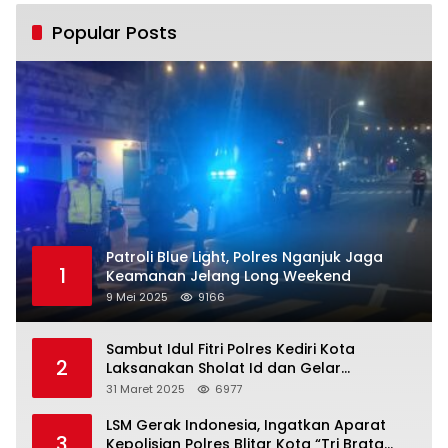
Popular Posts
Patroli Blue Light, Polres Nganjuk Jaga
1
Keamanan Jelang Long Weekend
9 Mei 2025
9166
Sambut Idul Fitri Polres Kediri Kota
2
Laksanakan Sholat Id dan Gelar
Halalbihalal
31 Maret 2025
6977
LSM Gerak Indonesia, Ingatkan Aparat
3
Kepolisian Polres Blitar Kota “Tri Brata