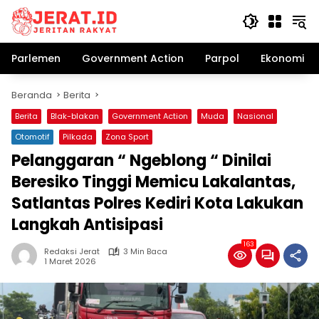
Langsung
ke
konten
Parlemen
Government Action
Parpol
Ekonomi Bi
Beranda
Berita
Berita
Blak-blakan
Government Action
Muda
Nasional
Otomotif
Pilkada
Zona Sport
Pelanggaran “ Ngeblong “ Dinilai
Beresiko Tinggi Memicu Lakalantas,
Satlantas Polres Kediri Kota Lakukan
Langkah Antisipasi
163
Redaksi Jerat
3 Min Baca
1 Maret 2026