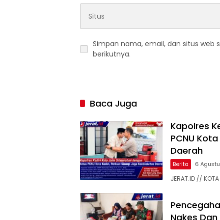
Simpan nama, email, dan situs web 
berikutnya.
Baca Juga
Kapolres Ke
PCNU Kota K
Daerah
Berita
6 Agust
JERAT.ID // KOTA 
Pencegaha
Nakes Dan 