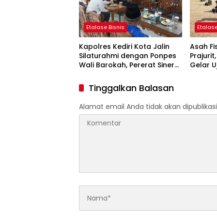
Etalase Bisnis
Etalase
Kapolres Kediri Kota Jalin
Asah Fi
Silaturahmi dengan Ponpes
Prajuri
Wali Barokah, Pererat Sinergi
Gelar U
Polri dan Ulama
Pencak S
Tinggalkan Balasan
Alamat email Anda tidak akan dipublikasi