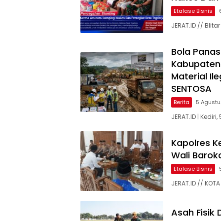
Etalase Bisnis
JERAT.ID // Bli
Bola Panas
Kabupaten
Material Il
SENTOSA
Berita
5 Agust
JERAT.ID | Kedir
Kapolres K
Wali Baroka
Etalase Bisnis
JERAT.ID // KOTA 
Asah Fisik 