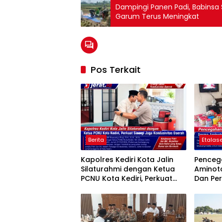
Dampingi Panen Padi, Babinsa 
Garum Terus Meningkat
Pos Terkait
Berita
Etalase
Kapolres Kediri Kota Jalin
Penceg
Silaturahmi dengan Ketua
Aminot
PCNU Kota Kediri, Perkuat
Dan Pe
Sinergi Jaga Kondusivitas
Tegalre
Daerah