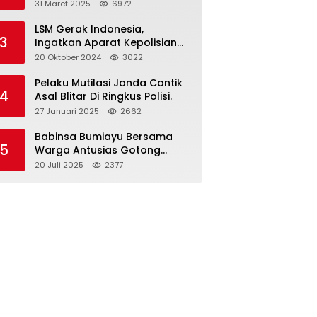
dan Gelar Halalbihalal
31 Maret 2025
6972
LSM Gerak Indonesia,
3
Ingatkan Aparat Kepolisian
Polres Blitar Kota “Tri Brata
20 Oktober 2024
3022
Polri” Harus Diamalkan
Pelaku Mutilasi Janda Cantik
4
Asal Blitar Di Ringkus Polisi.
27 Januari 2025
2662
Babinsa Bumiayu Bersama
5
Warga Antusias Gotong
Royong Bersihkan Jalan
20 Juli 2025
2377
Dusun Banaran