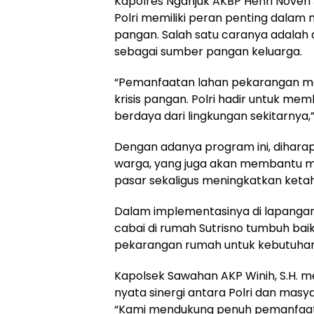
Kapolres Nganjuk AKBP Henri Noveri 
Polri memiliki peran penting dala
pangan. Salah satu caranya adala
sebagai sumber pangan keluarga.
“Pemanfaatan lahan pekarangan me
krisis pangan. Polri hadir untuk me
berdaya dari lingkungan sekitarnya,
Dengan adanya program ini, dihar
warga, yang juga akan membantu 
pasar sekaligus meningkatkan keta
Dalam implementasinya di lapangan
cabai di rumah Sutrisno tumbuh bai
pekarangan rumah untuk kebutuhan 
Kapolsek Sawahan AKP Winih, S.H. 
nyata sinergi antara Polri dan ma
“Kami mendukung penuh pemanfaat