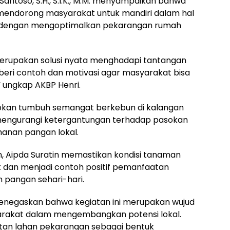
Santoso, S.H., S.I.K., M.M. menyampaikan bahwa
m mendorong masyarakat untuk mandiri dalam hal
h dengan mengoptimalkan pekarangan rumah
rupakan solusi nyata menghadapi tantangan
mberi contoh dan motivasi agar masyarakat bisa
” ungkap AKBP Henri.
apkan tumbuh semangat berkebun di kalangan
mengurangi ketergantungan terhadap pasokan
hanan pangan lokal.
, Aipda Suratin memastikan kondisi tanaman
k dan menjadi contoh positif pemanfaatan
pangan sehari-hari.
menegaskan bahwa kegiatan ini merupakan wujud
syarakat dalam mengembangkan potensi lokal.
an lahan pekarangan sebagai bentuk