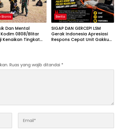
 Bisnis
Berita
sik Dan Mental
SIGAP DAN GERCEP! LSM
t, Kodim 0808/Blitar
Gerak Indonesia Apresiasi
ji Kenaikan Tingkat
Respons Cepat Unit Gakkum
ilat Militer
Satlantas Polres Kediri dan
Polsek Ngadiluwih dalam
Penanganan Kecelakaan
Lalu Lintas
kan.
Ruas yang wajib ditandai
*