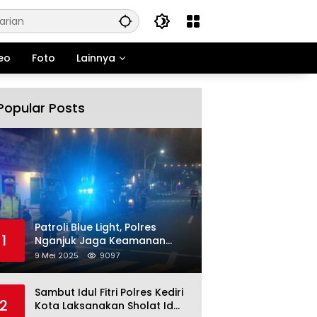
eo
Foto
Lainnya
Popular Posts
Patroli Blue Light, Polres
1
Nganjuk Jaga Keamanan
Jelang Long Weekend
9 Mei 2025
9097
Sambut Idul Fitri Polres Kediri
2
Kota Laksanakan Sholat Id