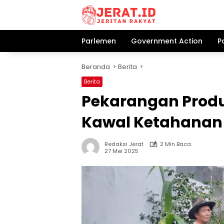
Langsung
ke
konten
Parlemen
Government Action
P
Beranda
Berita
Berita
Pekarangan Produ
Kawal Ketahanan 
Redaksi Jerat
2 Min Baca
27 Mei 2025