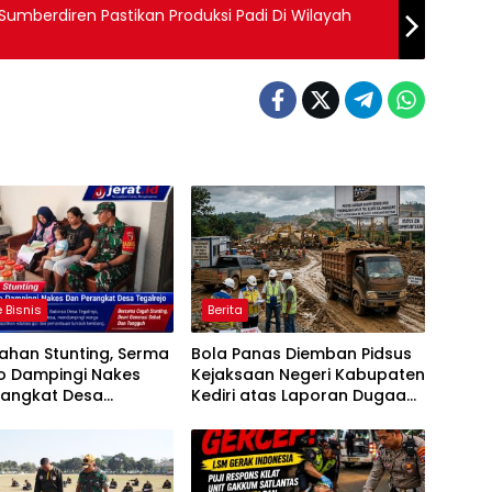
Sumberdiren Pastikan Produksi Padi Di Wilayah
 Bisnis
Berita
ahan Stunting, Serma
Bola Panas Diemban Pidsus
o Dampingi Nakes
Kejaksaan Negeri Kabupaten
rangkat Desa
Kediri atas Laporan Dugaan
jo
Penggunaan Material Ilegal
Proyek Tol Kediri Oleh PT.
HASTARI JAYA SENTOSA