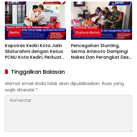
Berita
Etalase Bisnis
Kapolres Kediri Kota Jalin
Pencegahan Stunting,
Silaturahmi dengan Ketua
Serma Aminoto Dampingi
PCNU Kota Kediri, Perkuat
Nakes Dan Perangkat Desa
Sinergi Jaga Kondusivitas
Tegalrejo
Daerah
Tinggalkan Balasan
Alamat email Anda tidak akan dipublikasikan.
Ruas yang
wajib ditandai
*