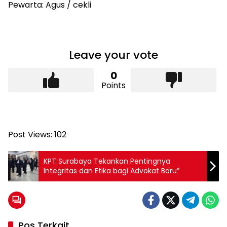
Pewarta: Agus / cekli
Leave your vote
0
Points
Post Views:
102
KPT Surabaya Tekankan Pentingnya
Integritas dan Etika bagi Advokat Baru”
Pos Terkait