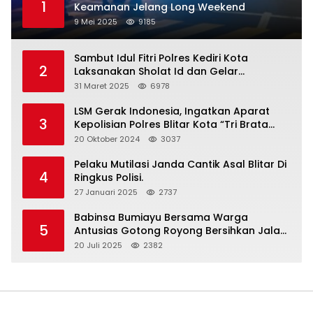
1
Keamanan Jelang Long Weekend
9 Mei 2025
9185
Sambut Idul Fitri Polres Kediri Kota
2
Laksanakan Sholat Id dan Gelar
Halalbihalal
31 Maret 2025
6978
LSM Gerak Indonesia, Ingatkan Aparat
3
Kepolisian Polres Blitar Kota “Tri Brata
Polri” Harus Diamalkan
20 Oktober 2024
3037
Pelaku Mutilasi Janda Cantik Asal Blitar Di
4
Ringkus Polisi.
27 Januari 2025
2737
Babinsa Bumiayu Bersama Warga
5
Antusias Gotong Royong Bersihkan Jalan
Dusun Banaran
20 Juli 2025
2382