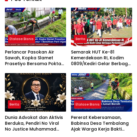
Etalase Bisnis
Berita
Perlancar Pasokan Air
Semarak HUT Ke-81
Sawah, Kopka Slamet
Kemerdekaan RI, Kodim
Prasetiyo Bersama Poktan
0809/Kediri Gelar Berbagai
Rukun Makmur 1 Bersihkan
Perlombaan
Parit Irigasi
Berita
Etalase Bisnis
Dunia Advokat dan Aktivis
Pererat Kebersamaan,
Berduka, Pendiri No Viral
Babinsa Desa Tembalang
No Justice Muhammad
Ajak Warga Kerja Bakti
Sholeh Tutup Usia
Jumat Bersih