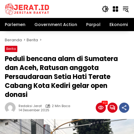
Langsung
ke
konten
Parlemen
Government Action
Parpol
Ekonomi Bi
Beranda
Berita
Berita
Peduli bencana alam di Sumatera
dan Aceh, Ratusan anggota
Persaudaraan Setia Hati Terate
Cabang Kota Kediri gelar open
donasi
102
Redaksi Jerat
2 Min Baca
14 Desember 2025