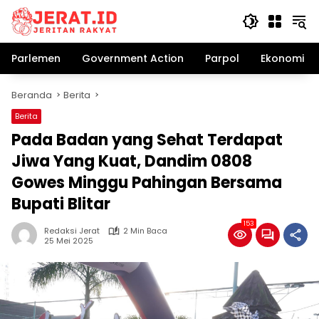
Langsung
ke
konten
Parlemen
Government Action
Parpol
Ekonomi Bi
Beranda
Berita
Berita
Pada Badan yang Sehat Terdapat
Jiwa Yang Kuat, Dandim 0808
Gowes Minggu Pahingan Bersama
Bupati Blitar
153
Redaksi Jerat
2 Min Baca
25 Mei 2025