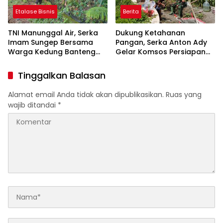
Etalase Bisnis
Berita
TNI Manunggal Air, Serka
Dukung Ketahanan
Imam Sungep Bersama
Pangan, Serka Anton Ady
Warga Kedung Banteng
Gelar Komsos Persiapan
Gotong Royong Bersihkan
Panen Jagung Bersama
Irigasi
Poktan Rahayu
Tinggalkan Balasan
Alamat email Anda tidak akan dipublikasikan.
Ruas yang
wajib ditandai
*