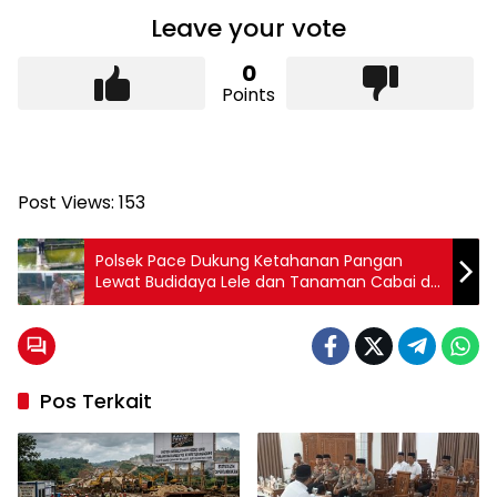
Leave your vote
0
Points
Post Views:
153
Polsek Pace Dukung Ketahanan Pangan
Lewat Budidaya Lele dan Tanaman Cabai di
Pekarangan Warga
Pos Terkait