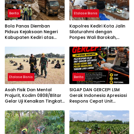
Berita
Etalase Bisnis
Bola Panas Diemban
Kapolres Kediri Kota Jalin
Pidsus Kejaksaan Negeri
Silaturahmi dengan
Kabupaten Kediri atas
Ponpes Wali Barokah,
Laporan Dugaan
Pererat Sinergi Polri dan
Penggunaan Material
Ulama
Ilegal Proyek Tol Kediri
Oleh PT. HASTARI JAYA
SENTOSA
Etalase Bisnis
Berita
Asah Fisik Dan Mental
SIGAP DAN GERCEP! LSM
Prajurit, Kodim 0808/Blitar
Gerak Indonesia Apresiasi
Gelar Uji Kenaikan Tingkat
Respons Cepat Unit
Pencak Silat Militer
Gakkum Satlantas Polres
Kediri dan Polsek
Ngadiluwih dalam
Penanganan Kecelakaan
Lalu Lintas