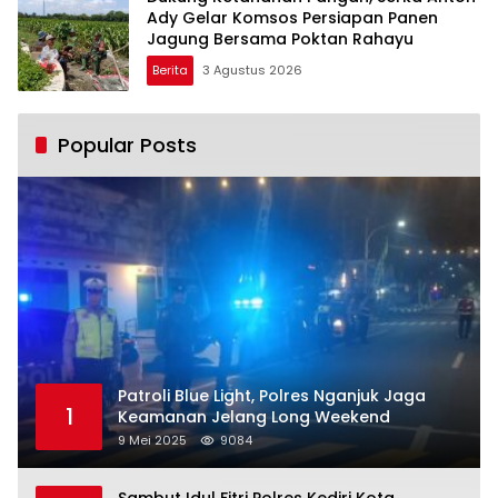
Ady Gelar Komsos Persiapan Panen
Jagung Bersama Poktan Rahayu
Berita
3 Agustus 2026
Popular Posts
Patroli Blue Light, Polres Nganjuk Jaga
1
Keamanan Jelang Long Weekend
9 Mei 2025
9084
Sambut Idul Fitri Polres Kediri Kota