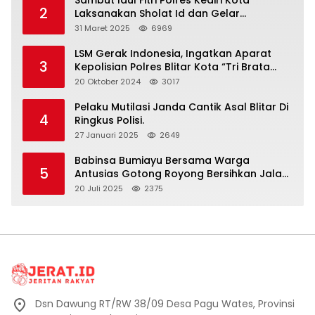
2
Laksanakan Sholat Id dan Gelar
Halalbihalal
31 Maret 2025
6969
LSM Gerak Indonesia, Ingatkan Aparat
3
Kepolisian Polres Blitar Kota “Tri Brata
Polri” Harus Diamalkan
20 Oktober 2024
3017
Pelaku Mutilasi Janda Cantik Asal Blitar Di
4
Ringkus Polisi.
27 Januari 2025
2649
Babinsa Bumiayu Bersama Warga
5
Antusias Gotong Royong Bersihkan Jalan
Dusun Banaran
20 Juli 2025
2375
Dsn Dawung RT/RW 38/09 Desa Pagu Wates, Provinsi