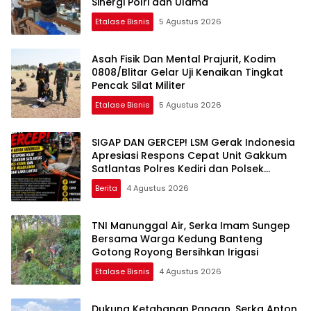
Sinergi Polri dan Ulama
Etalase Bisnis
5 Agustus 2026
Asah Fisik Dan Mental Prajurit, Kodim
0808/Blitar Gelar Uji Kenaikan Tingkat
Pencak Silat Militer
Etalase Bisnis
5 Agustus 2026
SIGAP DAN GERCEP! LSM Gerak Indonesia
Apresiasi Respons Cepat Unit Gakkum
Satlantas Polres Kediri dan Polsek
Ngadiluwih dalam Penanganan
Berita
4 Agustus 2026
Kecelakaan Lalu Lintas
TNI Manunggal Air, Serka Imam Sungep
Bersama Warga Kedung Banteng
Gotong Royong Bersihkan Irigasi
Etalase Bisnis
4 Agustus 2026
Dukung Ketahanan Pangan, Serka Anton