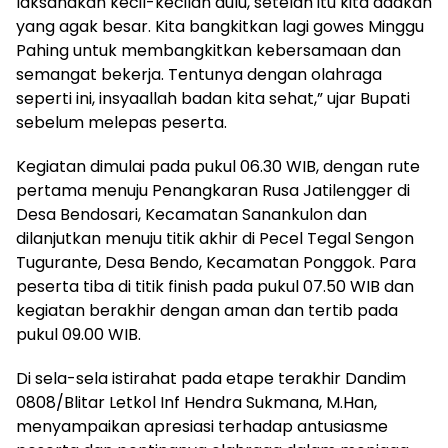
laksanakan kecil-kecilan dulu, setelah itu kita adakan
yang agak besar. Kita bangkitkan lagi gowes Minggu
Pahing untuk membangkitkan kebersamaan dan
semangat bekerja. Tentunya dengan olahraga
seperti ini, insyaallah badan kita sehat,” ujar Bupati
sebelum melepas peserta.
Kegiatan dimulai pada pukul 06.30 WIB, dengan rute
pertama menuju Penangkaran Rusa Jatilengger di
Desa Bendosari, Kecamatan Sanankulon dan
dilanjutkan menuju titik akhir di Pecel Tegal Sengon
Tugurante, Desa Bendo, Kecamatan Ponggok. Para
peserta tiba di titik finish pada pukul 07.50 WIB dan
kegiatan berakhir dengan aman dan tertib pada
pukul 09.00 WIB.
Di sela-sela istirahat pada etape terakhir Dandim
0808/Blitar Letkol Inf Hendra Sukmana, M.Han,
menyampaikan apresiasi terhadap antusiasme