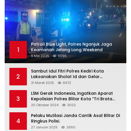
Patroli Blue Light, Polres Nganjuk Jaga
1
Keamanan Jelang Long Weekend
9 Mei 2025
9096
Sambut Idul Fitri Polres Kediri Kota
2
Laksanakan Sholat Id dan Gelar
Halalbihalal
31 Maret 2025
6972
LSM Gerak Indonesia, Ingatkan Aparat
3
Kepolisian Polres Blitar Kota “Tri Brata
Polri” Harus Diamalkan
20 Oktober 2024
3022
Pelaku Mutilasi Janda Cantik Asal Blitar Di
4
Ringkus Polisi.
27 Januari 2025
2660