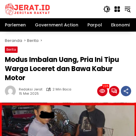
Langsung
ke
konten
Parlemen
Government Action
Parpol
Ekonomi Bi
Beranda
Berita
Berita
Modus Imbalan Uang, Pria Ini Tipu
Warga Loceret dan Bawa Kabur
Motor
235
Redaksi Jerat
2 Min Baca
15 Mei 2025