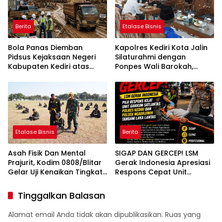
Berita
Etalase Bisnis
Bola Panas Diemban
Kapolres Kediri Kota Jalin
Pidsus Kejaksaan Negeri
Silaturahmi dengan
Kabupaten Kediri atas
Ponpes Wali Barokah,
Laporan Dugaan
Pererat Sinergi Polri dan
Penggunaan Material
Ulama
Ilegal Proyek Tol Kediri
Oleh PT. HASTARI JAYA
SENTOSA
Etalase Bisnis
Berita
Asah Fisik Dan Mental
SIGAP DAN GERCEP! LSM
Prajurit, Kodim 0808/Blitar
Gerak Indonesia Apresiasi
Gelar Uji Kenaikan Tingkat
Respons Cepat Unit
Pencak Silat Militer
Gakkum Satlantas Polres
Kediri dan Polsek
Tinggalkan Balasan
Ngadiluwih dalam
Penanganan Kecelakaan
Alamat email Anda tidak akan dipublikasikan.
Ruas yang
Lalu Lintas