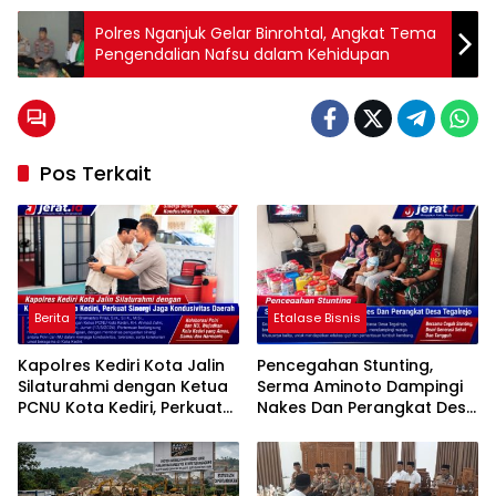
Polres Nganjuk Gelar Binrohtal, Angkat Tema
Pengendalian Nafsu dalam Kehidupan
Pos Terkait
Berita
Etalase Bisnis
Kapolres Kediri Kota Jalin
Pencegahan Stunting,
Silaturahmi dengan Ketua
Serma Aminoto Dampingi
PCNU Kota Kediri, Perkuat
Nakes Dan Perangkat Desa
Sinergi Jaga Kondusivitas
Tegalrejo
Daerah