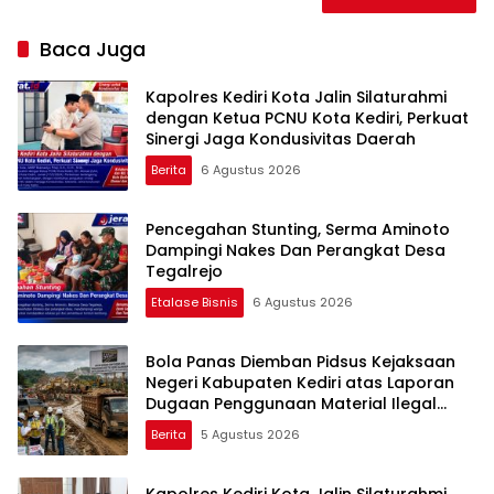
Baca Juga
Kapolres Kediri Kota Jalin Silaturahmi
dengan Ketua PCNU Kota Kediri, Perkuat
Sinergi Jaga Kondusivitas Daerah
Berita
6 Agustus 2026
Pencegahan Stunting, Serma Aminoto
Dampingi Nakes Dan Perangkat Desa
Tegalrejo
Etalase Bisnis
6 Agustus 2026
Bola Panas Diemban Pidsus Kejaksaan
Negeri Kabupaten Kediri atas Laporan
Dugaan Penggunaan Material Ilegal
Proyek Tol Kediri Oleh PT. HASTARI JAYA
Berita
5 Agustus 2026
SENTOSA
Kapolres Kediri Kota Jalin Silaturahmi