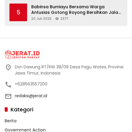
Babinsa Bumiayu Bersama Warga
5
Antusias Gotong Royong Bersihkan Jalan
Dusun Banaran
20 Juli 2025
2377
Dsn Dawung RT/RW 38/09 Desa Pagu Wates, Provinsi
Jawa Timur, Indonesia
+628563557200
redaksi@jerat.id
Kategori
Berita
Government Action