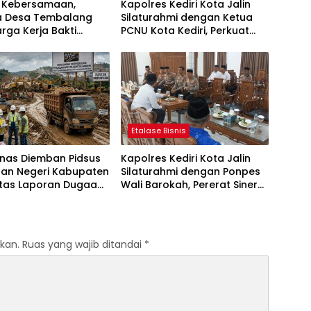
t Kebersamaan,
Kapolres Kediri Kota Jalin
a Desa Tembalang
Silaturahmi dengan Ketua
rga Kerja Bakti
PCNU Kota Kediri, Perkuat
ersih
Sinergi Jaga Kondusivitas
Daerah
Etalase Bisnis
anas Diemban Pidsus
Kapolres Kediri Kota Jalin
aan Negeri Kabupaten
Silaturahmi dengan Ponpes
atas Laporan Dugaan
Wali Barokah, Pererat Sinergi
aan Material Ilegal
Polri dan Ulama
Tol Kediri Oleh PT.
I JAYA SENTOSA
kan.
Ruas yang wajib ditandai
*