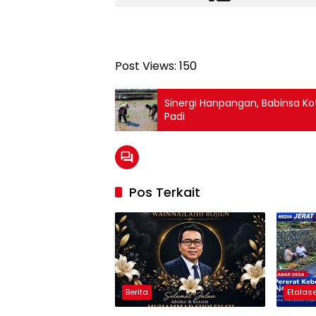
Post Views:
150
Sinergi Hanpangan, Babinsa K
Padi
Pos Terkait
Berita
Etalase