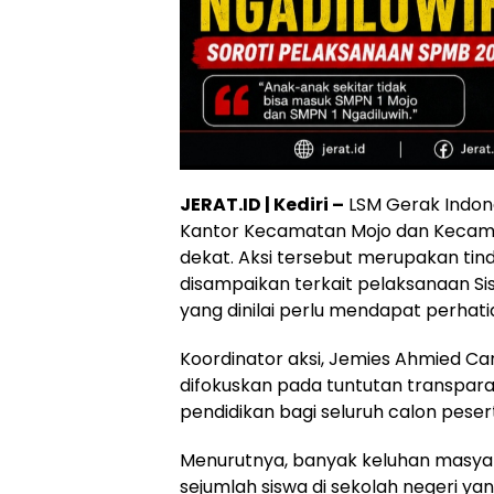
JERAT.ID | Kediri –
LSM Gerak Indon
Kantor Kecamatan Mojo dan Kecamat
dekat. Aksi tersebut merupakan tind
disampaikan terkait pelaksanaan S
yang dinilai perlu mendapat perhatia
Koordinator aksi, Jemies Ahmied C
difokuskan pada tuntutan transpara
pendidikan bagi seluruh calon pesert
Menurutnya, banyak keluhan masyara
sejumlah siswa di sekolah negeri ya