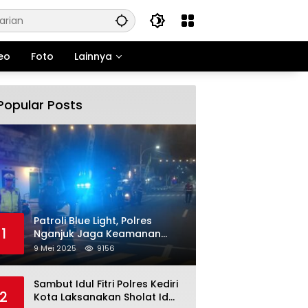
eo
Foto
Lainnya
Popular Posts
Patroli Blue Light, Polres
1
Nganjuk Jaga Keamanan
Jelang Long Weekend
9 Mei 2025
9156
Sambut Idul Fitri Polres Kediri
2
Kota Laksanakan Sholat Id