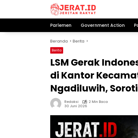
Langsung
ke
konten
Parlemen
Government Action
P
Beranda
Berita
Berita
LSM Gerak Indones
di Kantor Kecama
Ngadiluwih, Sorot
Redaksi
2 Min Baca
30 Juni 2026