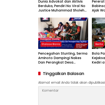
Dunia Advokat dan Aktivis
Perera
Berduka, Pendiri No Viral No
Babins
Justice Muhammad Sholeh
Ajak Wa
Tutup Usia
Jumat B
Etalase Bisnis
Berita
Pencegahan Stunting, Serma
Bola P
Aminoto Dampingi Nakes
Kejaks
Dan Perangkat Desa
Kediri 
Tegalrejo
Penggun
Proyek 
Tinggalkan Balasan
HASTAR
Alamat email Anda tidak akan dipublikasi