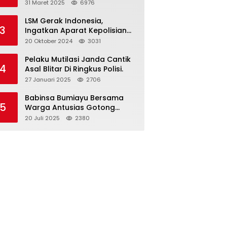
dan Gelar Halalbihalal
31 Maret 2025
6976
LSM Gerak Indonesia,
3
Ingatkan Aparat Kepolisian
Polres Blitar Kota “Tri Brata
20 Oktober 2024
3031
Polri” Harus Diamalkan
Pelaku Mutilasi Janda Cantik
4
Asal Blitar Di Ringkus Polisi.
27 Januari 2025
2706
Babinsa Bumiayu Bersama
5
Warga Antusias Gotong
Royong Bersihkan Jalan
20 Juli 2025
2380
Dusun Banaran