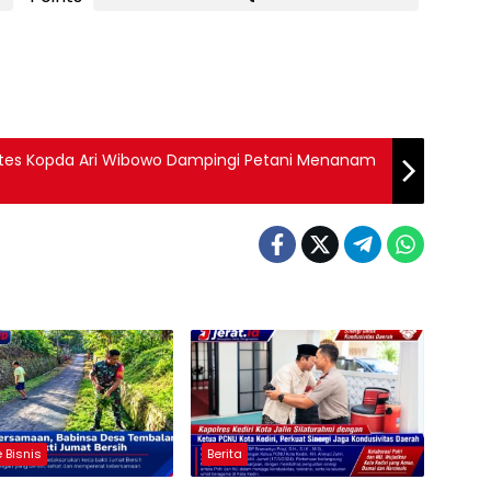
otes Kopda Ari Wibowo Dampingi Petani Menanam
 Bisnis
Berita