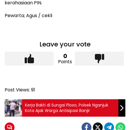
kerahasiaan PIN.
Pewarta; Agus / cekli
Leave your vote
0
Points
Post Views:
91
Kerja Bakti di Sungai Ploso, Polsek Nganjuk
Kota Ajak Warga Antisipasi Banjir