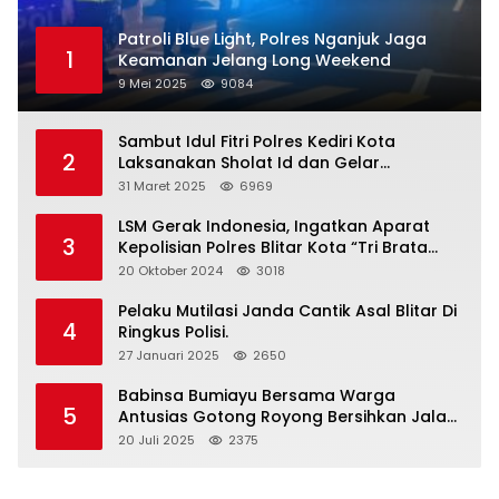
Patroli Blue Light, Polres Nganjuk Jaga
1
Keamanan Jelang Long Weekend
9 Mei 2025
9084
Sambut Idul Fitri Polres Kediri Kota
2
Laksanakan Sholat Id dan Gelar
Halalbihalal
31 Maret 2025
6969
LSM Gerak Indonesia, Ingatkan Aparat
3
Kepolisian Polres Blitar Kota “Tri Brata
Polri” Harus Diamalkan
20 Oktober 2024
3018
Pelaku Mutilasi Janda Cantik Asal Blitar Di
4
Ringkus Polisi.
27 Januari 2025
2650
Babinsa Bumiayu Bersama Warga
5
Antusias Gotong Royong Bersihkan Jalan
Dusun Banaran
20 Juli 2025
2375