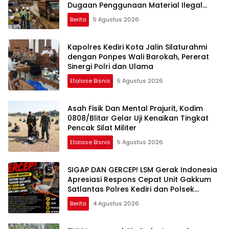
Dugaan Penggunaan Material Ilegal
Proyek Tol Kediri Oleh PT. HASTARI JAYA
Berita
5 Agustus 2026
SENTOSA
Kapolres Kediri Kota Jalin Silaturahmi
dengan Ponpes Wali Barokah, Pererat
Sinergi Polri dan Ulama
Etalase Bisnis
5 Agustus 2026
Asah Fisik Dan Mental Prajurit, Kodim
0808/Blitar Gelar Uji Kenaikan Tingkat
Pencak Silat Militer
Etalase Bisnis
5 Agustus 2026
SIGAP DAN GERCEP! LSM Gerak Indonesia
Apresiasi Respons Cepat Unit Gakkum
Satlantas Polres Kediri dan Polsek
Ngadiluwih dalam Penanganan
Berita
4 Agustus 2026
Kecelakaan Lalu Lintas