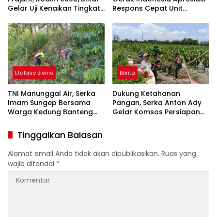
Gelar Uji Kenaikan Tingkat
Respons Cepat Unit
Pencak Silat Militer
Gakkum Satlantas Polres
Kediri dan Polsek
Ngadiluwih dalam
Penanganan Kecelakaan
Lalu Lintas
Etalase Bisnis
Berita
TNI Manunggal Air, Serka
Dukung Ketahanan
Imam Sungep Bersama
Pangan, Serka Anton Ady
Warga Kedung Banteng
Gelar Komsos Persiapan
Gotong Royong Bersihkan
Panen Jagung Bersama
Irigasi
Poktan Rahayu
Tinggalkan Balasan
Alamat email Anda tidak akan dipublikasikan.
Ruas yang
wajib ditandai
*