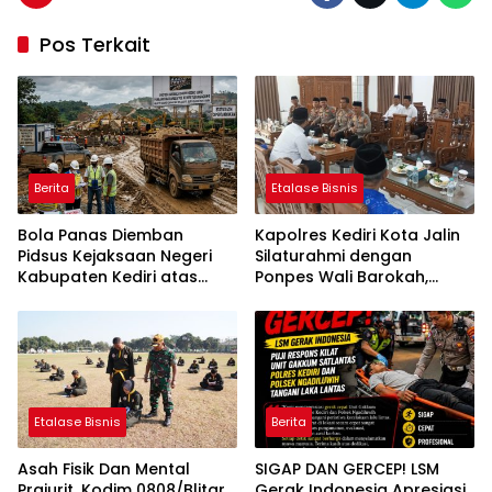
Pos Terkait
Berita
Etalase Bisnis
Bola Panas Diemban
Kapolres Kediri Kota Jalin
Pidsus Kejaksaan Negeri
Silaturahmi dengan
Kabupaten Kediri atas
Ponpes Wali Barokah,
Laporan Dugaan
Pererat Sinergi Polri dan
Penggunaan Material
Ulama
Ilegal Proyek Tol Kediri
Oleh PT. HASTARI JAYA
SENTOSA
Etalase Bisnis
Berita
Asah Fisik Dan Mental
SIGAP DAN GERCEP! LSM
Prajurit, Kodim 0808/Blitar
Gerak Indonesia Apresiasi