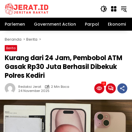
Langsung
ke
konten
Parlemen
Government Action
Parpol
Ekonomi Bi
Beranda
Berita
Berita
Kurang dari 24 Jam, Pembobol ATM
Gasak Rp30 Juta Berhasil Dibekuk
Polres Kediri
91
Redaksi Jerat
2 Min Baca
24 November 2025