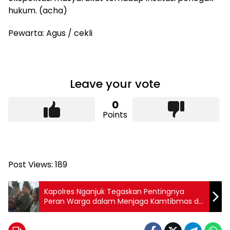
hukum. (acha)
Pewarta: Agus / cekli
Leave your vote
0
Points
Post Views:
189
Kapolres Nganjuk Tegaskan Pentingnya
Peran Warga dalam Menjaga Kamtibmas di
Kecamatan Sawahan