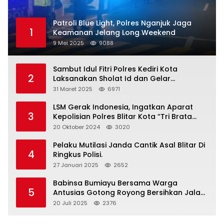
Patroli Blue Light, Polres Nganjuk Jaga
1
Keamanan Jelang Long Weekend
9 Mei 2025
9088
Sambut Idul Fitri Polres Kediri Kota
2
Laksanakan Sholat Id dan Gelar
Halalbihalal
31 Maret 2025
6971
LSM Gerak Indonesia, Ingatkan Aparat
3
Kepolisian Polres Blitar Kota “Tri Brata
Polri” Harus Diamalkan
20 Oktober 2024
3020
Pelaku Mutilasi Janda Cantik Asal Blitar Di
4
Ringkus Polisi.
27 Januari 2025
2652
Babinsa Bumiayu Bersama Warga
5
Antusias Gotong Royong Bersihkan Jalan
Dusun Banaran
20 Juli 2025
2376