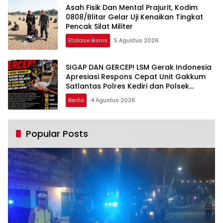
Asah Fisik Dan Mental Prajurit, Kodim
0808/Blitar Gelar Uji Kenaikan Tingkat
Pencak Silat Militer
Etalase Bisnis
5 Agustus 2026
SIGAP DAN GERCEP! LSM Gerak Indonesia
Apresiasi Respons Cepat Unit Gakkum
Satlantas Polres Kediri dan Polsek
Ngadiluwih dalam Penanganan
Berita
4 Agustus 2026
Kecelakaan Lalu Lintas
Popular Posts