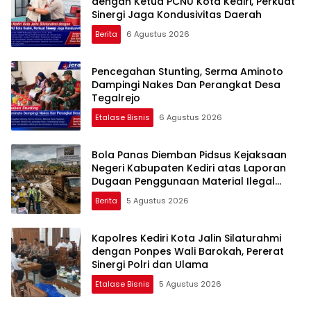
dengan Ketua PCNU Kota Kediri, Perkuat
Sinergi Jaga Kondusivitas Daerah
Berita
6 Agustus 2026
Pencegahan Stunting, Serma Aminoto
Dampingi Nakes Dan Perangkat Desa
Tegalrejo
Etalase Bisnis
6 Agustus 2026
Bola Panas Diemban Pidsus Kejaksaan
Negeri Kabupaten Kediri atas Laporan
Dugaan Penggunaan Material Ilegal
Proyek Tol Kediri Oleh PT. HASTARI JAYA
Berita
5 Agustus 2026
SENTOSA
Kapolres Kediri Kota Jalin Silaturahmi
dengan Ponpes Wali Barokah, Pererat
Sinergi Polri dan Ulama
Etalase Bisnis
5 Agustus 2026