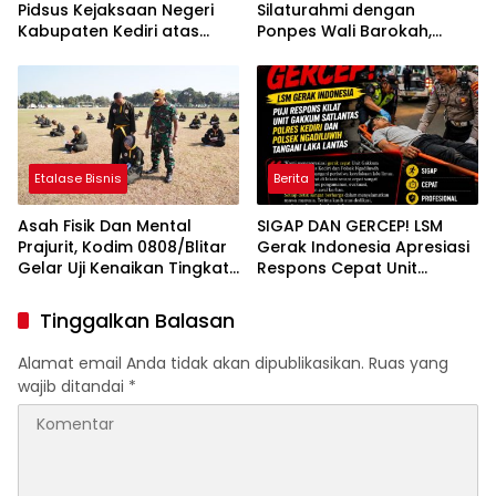
Pidsus Kejaksaan Negeri
Silaturahmi dengan
Kabupaten Kediri atas
Ponpes Wali Barokah,
Laporan Dugaan
Pererat Sinergi Polri dan
Penggunaan Material
Ulama
Ilegal Proyek Tol Kediri
Oleh PT. HASTARI JAYA
SENTOSA
Etalase Bisnis
Berita
Asah Fisik Dan Mental
SIGAP DAN GERCEP! LSM
Prajurit, Kodim 0808/Blitar
Gerak Indonesia Apresiasi
Gelar Uji Kenaikan Tingkat
Respons Cepat Unit
Pencak Silat Militer
Gakkum Satlantas Polres
Kediri dan Polsek
Tinggalkan Balasan
Ngadiluwih dalam
Penanganan Kecelakaan
Alamat email Anda tidak akan dipublikasikan.
Ruas yang
Lalu Lintas
wajib ditandai
*