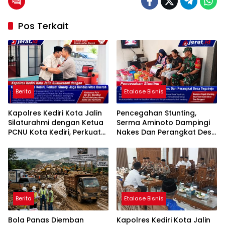
Pos Terkait
Berita
Etalase Bisnis
Kapolres Kediri Kota Jalin
Pencegahan Stunting,
Silaturahmi dengan Ketua
Serma Aminoto Dampingi
PCNU Kota Kediri, Perkuat
Nakes Dan Perangkat Desa
Sinergi Jaga Kondusivitas
Tegalrejo
Daerah
Berita
Etalase Bisnis
Bola Panas Diemban
Kapolres Kediri Kota Jalin