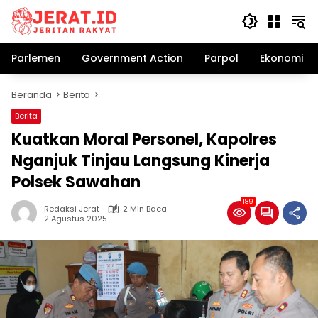
Langsung
ke
konten
Parlemen
Government Action
Parpol
Ekonomi Bi
Beranda
Berita
Berita
Kuatkan Moral Personel, Kapolres
Nganjuk Tinjau Langsung Kinerja
Polsek Sawahan
189
Redaksi Jerat
2 Min Baca
2 Agustus 2025