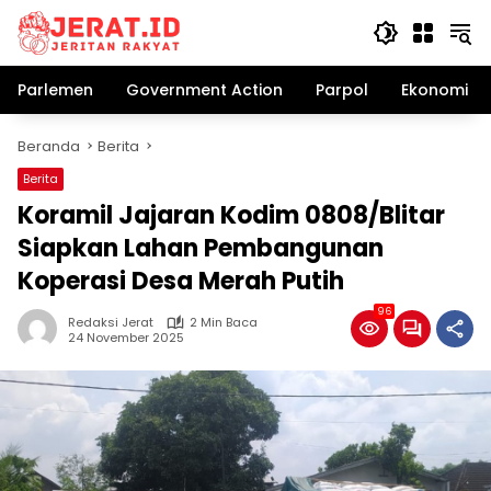
Langsung
ke
konten
Parlemen
Government Action
Parpol
Ekonomi Bi
Beranda
Berita
Berita
Koramil Jajaran Kodim 0808/Blitar
Siapkan Lahan Pembangunan
Koperasi Desa Merah Putih
96
Redaksi Jerat
2 Min Baca
24 November 2025