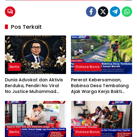
Pos Terkait
Berita
Etalase Bisnis
Dunia Advokat dan Aktivis
Pererat Kebersamaan,
Berduka, Pendiri No Viral
Babinsa Desa Tembalang
No Justice Muhammad
Ajak Warga Kerja Bakti
Sholeh Tutup Usia
Jumat Bersih
Berita
Etalase Bisnis