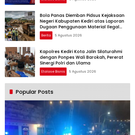
Bola Panas Diemban Pidsus Kejaksaan
Negeri Kabupaten Kediri atas Laporan
Dugaan Penggunaan Material Ilegal
Proyek Tol Kediri Oleh PT. HASTARI JAYA
Berita
5 Agustus 2026
SENTOSA
Kapolres Kediri Kota Jalin Silaturahmi
dengan Ponpes Wali Barokah, Pererat
Sinergi Polri dan Ulama
Etalase Bisnis
5 Agustus 2026
Popular Posts