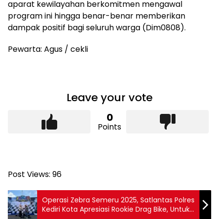
aparat kewilayahan berkomitmen mengawal
program ini hingga benar-benar memberikan
dampak positif bagi seluruh warga (Dim0808).
Pewarta: Agus / cekli
Leave your vote
0
Points
Post Views:
96
Operasi Zebra Semeru 2025, Satlantas Polres
Kediri Kota Apresiasi Rookie Drag Bike, Untuk
Kurangi Balap Liar