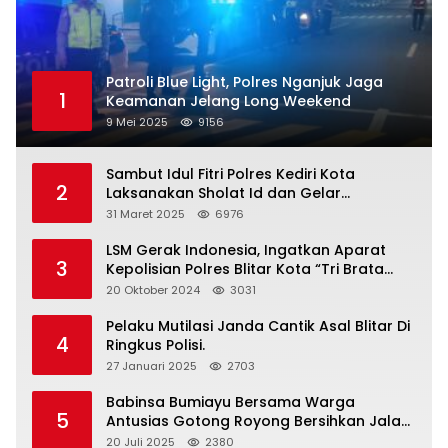
Patroli Blue Light, Polres Nganjuk Jaga
1
Keamanan Jelang Long Weekend
9 Mei 2025
9156
Sambut Idul Fitri Polres Kediri Kota
2
Laksanakan Sholat Id dan Gelar
Halalbihalal
31 Maret 2025
6976
LSM Gerak Indonesia, Ingatkan Aparat
3
Kepolisian Polres Blitar Kota “Tri Brata
Polri” Harus Diamalkan
20 Oktober 2024
3031
Pelaku Mutilasi Janda Cantik Asal Blitar Di
4
Ringkus Polisi.
27 Januari 2025
2703
Babinsa Bumiayu Bersama Warga
5
Antusias Gotong Royong Bersihkan Jalan
Dusun Banaran
20 Juli 2025
2380