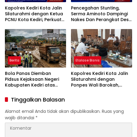
Kapolres Kediri Kota Jalin
Pencegahan Stunting,
Silaturahmi dengan Ketua
Serma Aminoto Dampingi
PCNU Kota Kediri, Perkuat
Nakes Dan Perangkat Desa
Sinergi Jaga Kondusivitas
Tegalrejo
Daerah
Berita
Etalase Bisnis
Bola Panas Diemban
Kapolres Kediri Kota Jalin
Pidsus Kejaksaan Negeri
Silaturahmi dengan
Kabupaten Kediri atas
Ponpes Wali Barokah,
Laporan Dugaan
Pererat Sinergi Polri dan
Penggunaan Material
Ulama
Tinggalkan Balasan
Ilegal Proyek Tol Kediri
Oleh PT. HASTARI JAYA
Alamat email Anda tidak akan dipublikasikan.
Ruas yang
SENTOSA
wajib ditandai
*