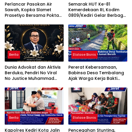
Perlancar Pasokan Air
Semarak HUT Ke-81
Sawah, Kopka Slamet
Kemerdekaan RI, Kodim
Prasetiyo Bersama Poktan
0809/Kediri Gelar Berbagai
Rukun Makmur 1 Bersihkan
Perlombaan
Parit Irigasi
Berita
Etalase Bisnis
Dunia Advokat dan Aktivis
Pererat Kebersamaan,
Berduka, Pendiri No Viral
Babinsa Desa Tembalang
No Justice Muhammad
Ajak Warga Kerja Bakti
Sholeh Tutup Usia
Jumat Bersih
Berita
Etalase Bisnis
Kapolres Kediri Kota Jalin
Pencegahan Stunting,