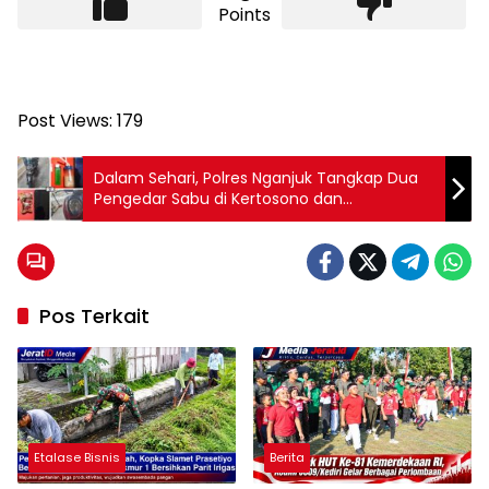
Points
Post Views:
179
Dalam Sehari, Polres Nganjuk Tangkap Dua
Pengedar Sabu di Kertosono dan
Tanjunganom
Pos Terkait
Etalase Bisnis
Berita