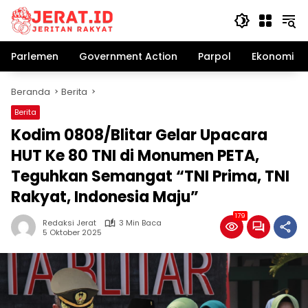
Langsung
ke
konten
Parlemen
Government Action
Parpol
Ekonomi Bi
Beranda
Berita
Berita
Kodim 0808/Blitar Gelar Upacara
HUT Ke 80 TNI di Monumen PETA,
Teguhkan Semangat “TNI Prima, TNI
Rakyat, Indonesia Maju”
179
Redaksi Jerat
3 Min Baca
5 Oktober 2025