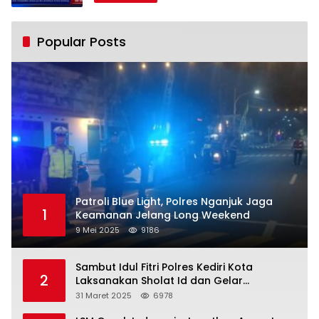
Popular Posts
Patroli Blue Light, Polres Nganjuk Jaga
1
Keamanan Jelang Long Weekend
9 Mei 2025
9186
Sambut Idul Fitri Polres Kediri Kota
2
Laksanakan Sholat Id dan Gelar
Halalbihalal
31 Maret 2025
6978