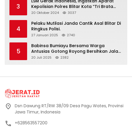
LSM Gerak Indonesia, Ingatkan Aparat
3
Kepolisian Polres Blitar Kota “Tri Brata
Polri” Harus Diamalkan
20 Oktober 2024
3037
Pelaku Mutilasi Janda Cantik Asal Blitar Di
4
Ringkus Polisi.
27 Januari 2025
2740
Babinsa Bumiayu Bersama Warga
5
Antusias Gotong Royong Bersihkan Jalan
Dusun Banaran
20 Juli 2025
2382
Dsn Dawung RT/RW 38/09 Desa Pagu Wates, Provinsi
Jawa Timur, Indonesia
+628563557200