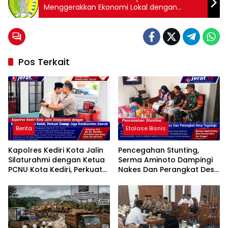
Menggerakkan Ekonomi Lokal dengan
Pelayanan Terbaik”
Pos Terkait
Berita
Etalase Bisnis
Kapolres Kediri Kota Jalin
Pencegahan Stunting,
Silaturahmi dengan Ketua
Serma Aminoto Dampingi
PCNU Kota Kediri, Perkuat
Nakes Dan Perangkat Desa
Sinergi Jaga Kondusivitas
Tegalrejo
Daerah