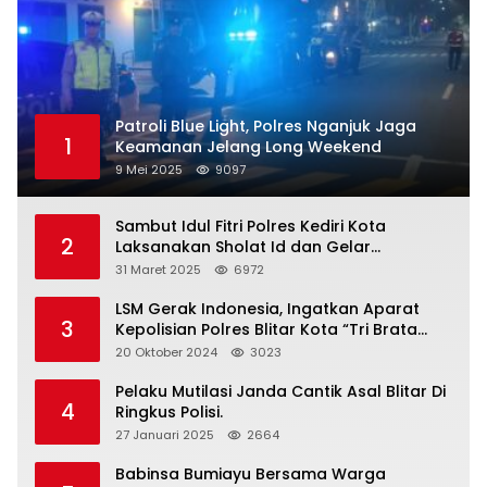
Patroli Blue Light, Polres Nganjuk Jaga
1
Keamanan Jelang Long Weekend
9 Mei 2025
9097
Sambut Idul Fitri Polres Kediri Kota
2
Laksanakan Sholat Id dan Gelar
Halalbihalal
31 Maret 2025
6972
LSM Gerak Indonesia, Ingatkan Aparat
3
Kepolisian Polres Blitar Kota “Tri Brata
Polri” Harus Diamalkan
20 Oktober 2024
3023
Pelaku Mutilasi Janda Cantik Asal Blitar Di
4
Ringkus Polisi.
27 Januari 2025
2664
Babinsa Bumiayu Bersama Warga