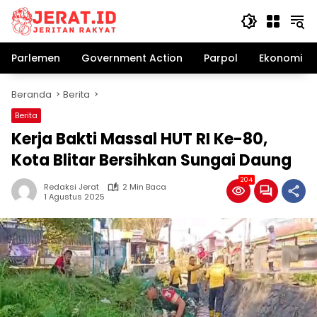
Langsung
ke
konten
Parlemen
Government Action
Parpol
Ekonomi Bi
Beranda
Berita
Berita
Kerja Bakti Massal HUT RI Ke-80,
Kota Blitar Bersihkan Sungai Daung
204
Redaksi Jerat
2 Min Baca
1 Agustus 2025