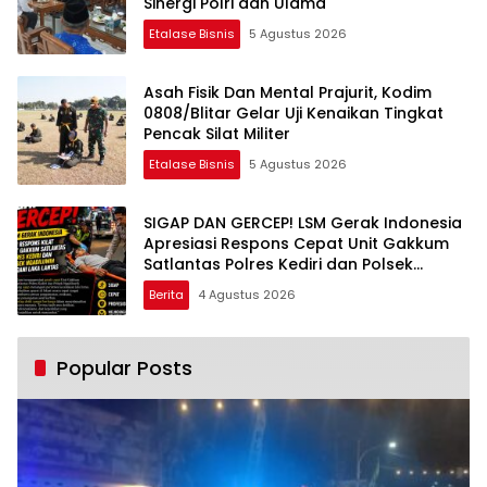
Sinergi Polri dan Ulama
Etalase Bisnis
5 Agustus 2026
Asah Fisik Dan Mental Prajurit, Kodim
0808/Blitar Gelar Uji Kenaikan Tingkat
Pencak Silat Militer
Etalase Bisnis
5 Agustus 2026
SIGAP DAN GERCEP! LSM Gerak Indonesia
Apresiasi Respons Cepat Unit Gakkum
Satlantas Polres Kediri dan Polsek
Ngadiluwih dalam Penanganan
Berita
4 Agustus 2026
Kecelakaan Lalu Lintas
Popular Posts