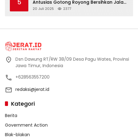
5
Antusias Gotong Royong Bersihkan Jalan
Dusun Banaran
20 Juli 2025
2377
Dsn Dawung RT/RW 38/09 Desa Pagu Wates, Provinsi
Jawa Timur, Indonesia
+628563557200
redaksi@jerat.id
Kategori
Berita
Government Action
Blak-blakan