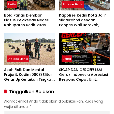
Berita
Etalase Bisnis
Bola Panas Diemban
Kapolres Kediri Kota Jalin
Pidsus Kejaksaan Negeri
Silaturahmi dengan
Kabupaten Kediri atas
Ponpes Wali Barokah,
Laporan Dugaan
Pererat Sinergi Polri dan
Penggunaan Material
Ulama
Ilegal Proyek Tol Kediri
Oleh PT. HASTARI JAYA
SENTOSA
Etalase Bisnis
Berita
Asah Fisik Dan Mental
SIGAP DAN GERCEP! LSM
Prajurit, Kodim 0808/Blitar
Gerak Indonesia Apresiasi
Gelar Uji Kenaikan Tingkat
Respons Cepat Unit
Pencak Silat Militer
Gakkum Satlantas Polres
Kediri dan Polsek
Tinggalkan Balasan
Ngadiluwih dalam
Penanganan Kecelakaan
Alamat email Anda tidak akan dipublikasikan.
Ruas yang
Lalu Lintas
wajib ditandai
*