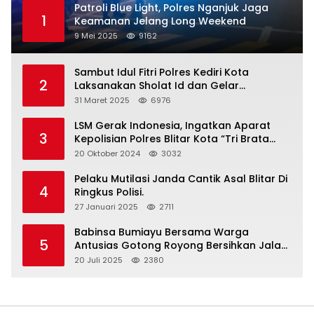
Patroli Blue Light, Polres Nganjuk Jaga
1
Keamanan Jelang Long Weekend
9 Mei 2025
9162
Sambut Idul Fitri Polres Kediri Kota
2
Laksanakan Sholat Id dan Gelar
Halalbihalal
31 Maret 2025
6976
LSM Gerak Indonesia, Ingatkan Aparat
3
Kepolisian Polres Blitar Kota “Tri Brata
Polri” Harus Diamalkan
20 Oktober 2024
3032
Pelaku Mutilasi Janda Cantik Asal Blitar Di
4
Ringkus Polisi.
27 Januari 2025
2711
Babinsa Bumiayu Bersama Warga
5
Antusias Gotong Royong Bersihkan Jalan
Dusun Banaran
20 Juli 2025
2380