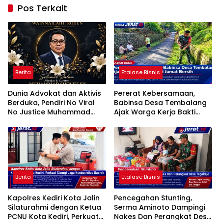
Pos Terkait
Berita
Etalase Bisnis
Dunia Advokat dan Aktivis
Pererat Kebersamaan,
Berduka, Pendiri No Viral
Babinsa Desa Tembalang
No Justice Muhammad
Ajak Warga Kerja Bakti
Sholeh Tutup Usia
Jumat Bersih
Berita
Etalase Bisnis
Kapolres Kediri Kota Jalin
Pencegahan Stunting,
Silaturahmi dengan Ketua
Serma Aminoto Dampingi
PCNU Kota Kediri, Perkuat
Nakes Dan Perangkat Desa