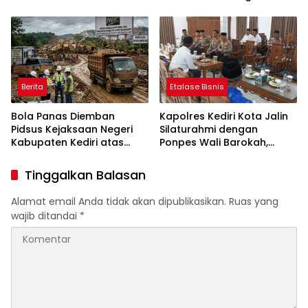
Sinergi Jaga Kondusivitas
Tegalrejo
Daerah
Berita
Etalase Bisnis
Bola Panas Diemban
Kapolres Kediri Kota Jalin
Pidsus Kejaksaan Negeri
Silaturahmi dengan
Kabupaten Kediri atas
Ponpes Wali Barokah,
Laporan Dugaan
Pererat Sinergi Polri dan
Penggunaan Material
Ulama
Tinggalkan Balasan
Ilegal Proyek Tol Kediri
Oleh PT. HASTARI JAYA
Alamat email Anda tidak akan dipublikasikan.
Ruas yang
SENTOSA
wajib ditandai
*