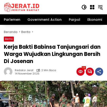
Langsung
ke
konten
Parlemen
Government Action
Parpol
Ekonomi Bi
Beranda
Berita
Berita
Kerja Bakti Babinsa Tanjungsari dan
Warga Wujudkan Lingkungan Bersih
Di Josenan
115
Redaksi Jerat
2 Min Baca
14 November 2025