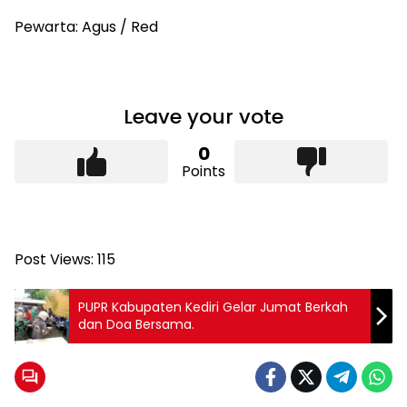
Pewarta: Agus / Red
Leave your vote
0
Points
Post Views:
115
PUPR Kabupaten Kediri Gelar Jumat Berkah
dan Doa Bersama.