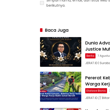
Simpan nama, email, dan situs web 
berikutnya.
Baca Juga
Dunia Advok
Justice M
Berita
7 Agustu
JERAT.ID | Surab
Pererat Ke
Warga Kerj
Etalase Bisnis
JERAT.ID // Bli