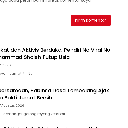
saya pada peramban ini untuk komentar saya
at dan Aktivis Berduka, Pendiri No Viral No
uhammad Sholeh Tutup Usia
s 2026
aya – Jumat 7 – 8…
bersamaan, Babinsa Desa Tembalang Ajak
a Bakti Jumat Bersih
7 Agustus 2026
tar – Semangat gotong royong kembali…