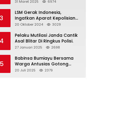
dan Gelar Halalbihalal
31 Maret 2025
6974
LSM Gerak Indonesia,
3
Ingatkan Aparat Kepolisian
Polres Blitar Kota “Tri Brata
20 Oktober 2024
3029
Polri” Harus Diamalkan
Pelaku Mutilasi Janda Cantik
4
Asal Blitar Di Ringkus Polisi.
27 Januari 2025
2698
Babinsa Bumiayu Bersama
5
Warga Antusias Gotong
Royong Bersihkan Jalan
20 Juli 2025
2379
Dusun Banaran