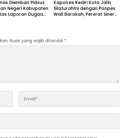
anas Diemban Pidsus
Kapolres Kediri Kota Jalin
aan Negeri Kabupaten
Silaturahmi dengan Ponpes
atas Laporan Dugaan
Wali Barokah, Pererat Sinergi
aan Material Ilegal
Polri dan Ulama
Tol Kediri Oleh PT.
I JAYA SENTOSA
kan.
Ruas yang wajib ditandai
*