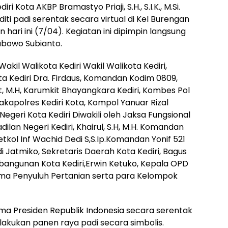
ri Kota AKBP Bramastyo Priaji, S.H., S.I.K., M.Si.
i padi serentak secara virtual di Kel Burengan
 hari ini (7/04). Kegiatan ini dipimpin langsung
abowo Subianto.
akil Walikota Kediri Wakil Walikota Kediri,
 Kediri Dra. Firdaus, Komandan Kodim 0809,
Int, M.H, Karumkit Bhayangkara Kediri, Kombes Pol
akapolres Kediri Kota, Kompol Yanuar Rizal
 Negeri Kota Kediri Diwakili oleh Jaksa Fungsional
ilan Negeri Kediri, Khairul, S.H, M.H. Komandan
 Letkol Inf Wachid Dedi S,S.Ip.Komandan Yonif 521
i Jatmiko, Sekretaris Daerah Kota Kediri, Bagus
bangunan Kota Kediri,Erwin Ketuko, Kepala OPD
sama Penyuluh Pertanian serta para Kelompok
ma Presiden Republik Indonesia secara serentak
elakukan panen raya padi secara simbolis.