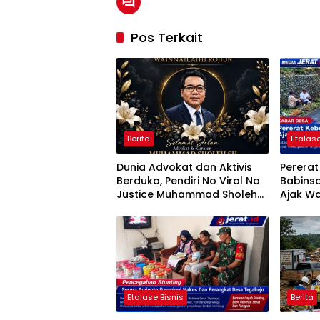
Pos Terkait
Berita
Etalase
Dunia Advokat dan Aktivis
Perera
Berduka, Pendiri No Viral No
Babins
Justice Muhammad Sholeh
Ajak Wa
Tutup Usia
Jumat B
Etalase Bisnis
Berita