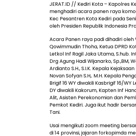
JERAT.ID // Kediri Kota – Kapolres Kedi
menghadiri acara panen raya komodit
Kec Pesantren Kota Kediri pada Senin
oleh Presiden Republik Indonesia Pr
Acara Panen raya padi dihadiri oleh W
Qowimmudin Thoha, Ketua DPRD Kota
Letkol Inf Ragil Jaka Utama, S.hub. 
Drg Agung Hadi Wijanarko, Sp.,BM, W
Ardianto S.H., S.I.K. Kepala Kejaksaan
Novan Sofyan S.H,. M.H. Kepala Pengad
Brigif 16 WY diwakili Kasbrigif 16/WY
DY diwakili Kakorum, Kapten Inf Hand
Alit, Asisten Perekonomian dan Pem
Pemkot Kediri. Juga ikut hadir ber
Tani.
Usai mengikuti zoom meeting bersa
di 14 provinsi, jajaran forkopimda m