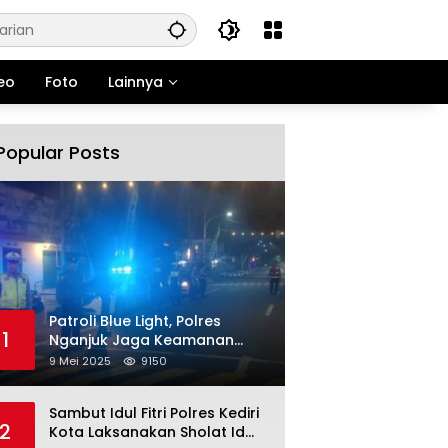
eo
Foto
Lainnya
Popular Posts
Patroli Blue Light, Polres
1
Nganjuk Jaga Keamanan
Jelang Long Weekend
9 Mei 2025
9150
Sambut Idul Fitri Polres Kediri
2
Kota Laksanakan Sholat Id