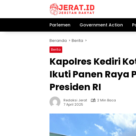
Langsung
ke
konten
Parlemen
Government Action
P
Beranda
Berita
Berita
Kapolres Kediri 
Ikuti Panen Raya 
Presiden RI
Redaksi Jerat
2 Min Baca
7 April 2025