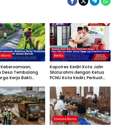
 Bisnis
Berita
t Kebersamaan,
Kapolres Kediri Kota Jalin
a Desa Tembalang
Silaturahmi dengan Ketua
rga Kerja Bakti
PCNU Kota Kediri, Perkuat
ersih
Sinergi Jaga Kondusivitas
Daerah
Etalase Bisnis