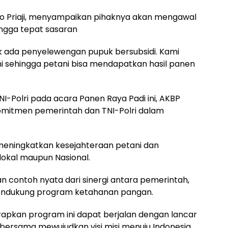
yo Priaji, menyampaikan pihaknya akan mengawal
hingga tepat sasaran
k ada penyelewengan pupuk bersubsidi. Kami
ini sehingga petani bisa mendapatkan hasil panen
TNI-Polri pada acara Panen Raya Padi ini, AKBP
mitmen pemerintah dan TNI-Polri dalam
 meningkatkan kesejahteraan petani dan
kal maupun Nasional.
n contoh nyata dari sinergi antara pemerintah,
endukung program ketahanan pangan.
rapkan program ini dapat berjalan dengan lancar
gi bersama mewujudkan visi misi menuju Indonesia