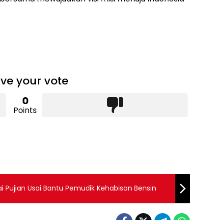
ve your vote
0
Points
uai Pujian Usai Bantu Pemudik Kehabisan Bensin