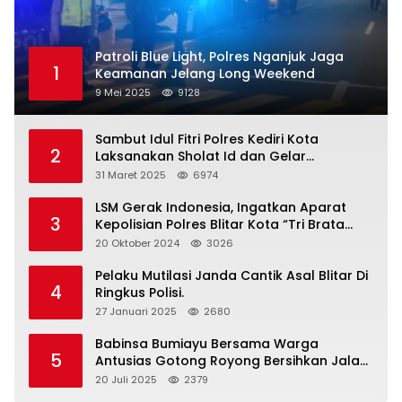
Patroli Blue Light, Polres Nganjuk Jaga
1
Keamanan Jelang Long Weekend
9 Mei 2025
9128
Sambut Idul Fitri Polres Kediri Kota
2
Laksanakan Sholat Id dan Gelar
Halalbihalal
31 Maret 2025
6974
LSM Gerak Indonesia, Ingatkan Aparat
3
Kepolisian Polres Blitar Kota “Tri Brata
Polri” Harus Diamalkan
20 Oktober 2024
3026
Pelaku Mutilasi Janda Cantik Asal Blitar Di
4
Ringkus Polisi.
27 Januari 2025
2680
Babinsa Bumiayu Bersama Warga
5
Antusias Gotong Royong Bersihkan Jalan
Dusun Banaran
20 Juli 2025
2379