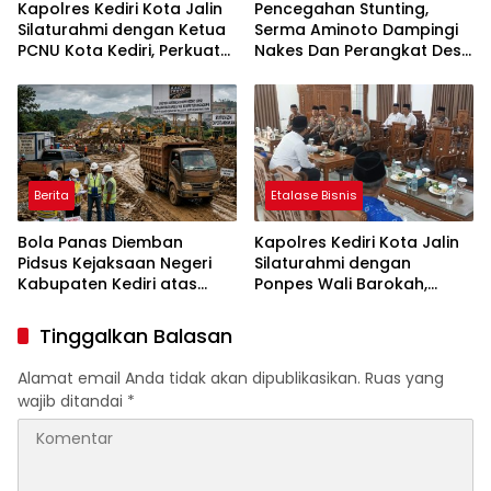
Kapolres Kediri Kota Jalin
Pencegahan Stunting,
Silaturahmi dengan Ketua
Serma Aminoto Dampingi
PCNU Kota Kediri, Perkuat
Nakes Dan Perangkat Desa
Sinergi Jaga Kondusivitas
Tegalrejo
Daerah
Berita
Etalase Bisnis
Bola Panas Diemban
Kapolres Kediri Kota Jalin
Pidsus Kejaksaan Negeri
Silaturahmi dengan
Kabupaten Kediri atas
Ponpes Wali Barokah,
Laporan Dugaan
Pererat Sinergi Polri dan
Penggunaan Material
Ulama
Tinggalkan Balasan
Ilegal Proyek Tol Kediri
Oleh PT. HASTARI JAYA
Alamat email Anda tidak akan dipublikasikan.
Ruas yang
SENTOSA
wajib ditandai
*