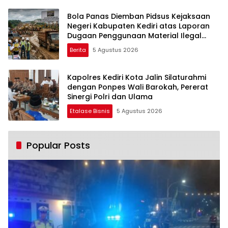
Bola Panas Diemban Pidsus Kejaksaan
Negeri Kabupaten Kediri atas Laporan
Dugaan Penggunaan Material Ilegal
Proyek Tol Kediri Oleh PT. HASTARI JAYA
Berita
5 Agustus 2026
SENTOSA
Kapolres Kediri Kota Jalin Silaturahmi
dengan Ponpes Wali Barokah, Pererat
Sinergi Polri dan Ulama
Etalase Bisnis
5 Agustus 2026
Popular Posts