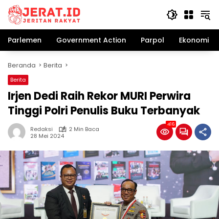
Langsung
ke
konten
Parlemen
Government Action
Parpol
Ekonomi Bi
Beranda
Berita
Berita
Irjen Dedi Raih Rekor MURI Perwira
Tinggi Polri Penulis Buku Terbanyak
416
Redaksi
2 Min Baca
28 Mei 2024