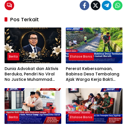
Pos Terkait
Berita
Etalase Bisnis
Dunia Advokat dan Aktivis
Pererat Kebersamaan,
Berduka, Pendiri No Viral
Babinsa Desa Tembalang
No Justice Muhammad
Ajak Warga Kerja Bakti
Sholeh Tutup Usia
Jumat Bersih
Berita
Etalase Bisnis