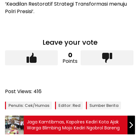
‘Keadilan Restoratif Strategi Transformasi menuju
Polri Presisi’.
Leave your vote
0
Points
Post Views:
416
Penulis: Cek/Humas
Editor: Red
Sumber Berita
Jaga Kamtibmas, Kapolres Kediri Kota Ajak
Warga Blimbing Mojo Kediri Ngobrol Bareng