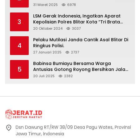
Halalbihalal
31 Maret 2025
6978
LSM Gerak Indonesia, Ingatkan Aparat
3
Kepolisian Polres Blitar Kota “Tri Brata
Polri” Harus Diamalkan
20 Oktober 2024
3037
Pelaku Mutilasi Janda Cantik Asal Blitar Di
4
Ringkus Polisi.
27 Januari 2025
2737
Babinsa Bumiayu Bersama Warga
5
Antusias Gotong Royong Bersihkan Jalan
Dusun Banaran
20 Juli 2025
2382
Dsn Dawung RT/RW 38/09 Desa Pagu Wates, Provinsi
Jawa Timur, Indonesia