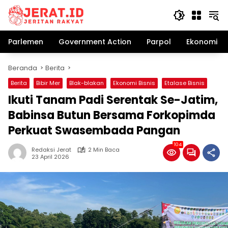
Langsung
ke
konten
Parlemen
Government Action
Parpol
Ekonomi Bi
Beranda
Berita
Berita
Bibir Mer
Blak-blakan
Ekonomi Bisnis
Etalase Bisnis
Ikuti Tanam Padi Serentak Se-Jatim,
Babinsa Butun Bersama Forkopimda
Perkuat Swasembada Pangan
104
Redaksi Jerat
2 Min Baca
23 April 2026