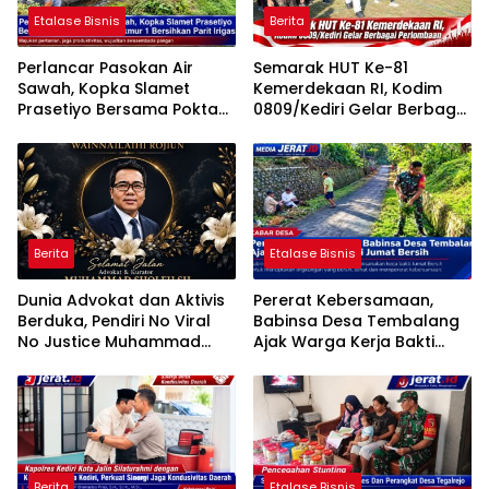
Etalase Bisnis
Berita
Perlancar Pasokan Air
Semarak HUT Ke-81
Sawah, Kopka Slamet
Kemerdekaan RI, Kodim
Prasetiyo Bersama Poktan
0809/Kediri Gelar Berbagai
Rukun Makmur 1 Bersihkan
Perlombaan
Parit Irigasi
Berita
Etalase Bisnis
Dunia Advokat dan Aktivis
Pererat Kebersamaan,
Berduka, Pendiri No Viral
Babinsa Desa Tembalang
No Justice Muhammad
Ajak Warga Kerja Bakti
Sholeh Tutup Usia
Jumat Bersih
Berita
Etalase Bisnis