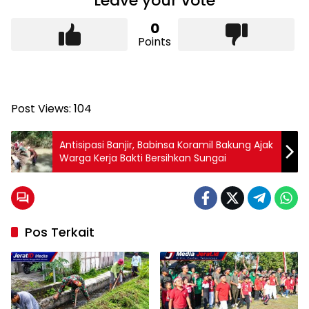
Leave your vote
0
Points
Post Views:
104
Antisipasi Banjir, Babinsa Koramil Bakung Ajak
Warga Kerja Bakti Bersihkan Sungai
Pos Terkait