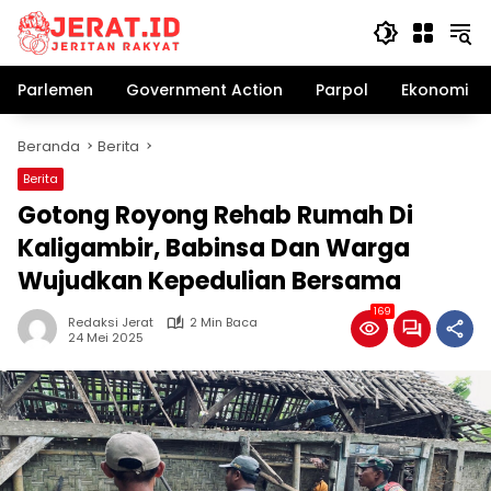
Langsung
ke
konten
Parlemen
Government Action
Parpol
Ekonomi Bi
Beranda
Berita
Berita
Gotong Royong Rehab Rumah Di
Kaligambir, Babinsa Dan Warga
Wujudkan Kepedulian Bersama
169
Redaksi Jerat
2 Min Baca
24 Mei 2025