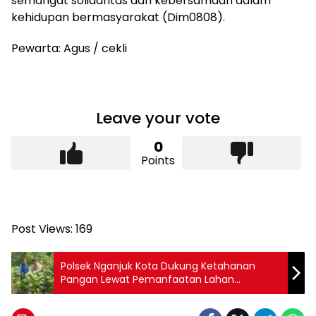
semangat solidaritas dan kebersamaan dalam
kehidupan bermasyarakat (Dim0808).
Pewarta: Agus / cekli
Leave your vote
0
Points
Post Views:
169
Polsek Nganjuk Kota Dukung Ketahanan
Pangan Lewat Pemanfaatan Lahan
Perkarangan