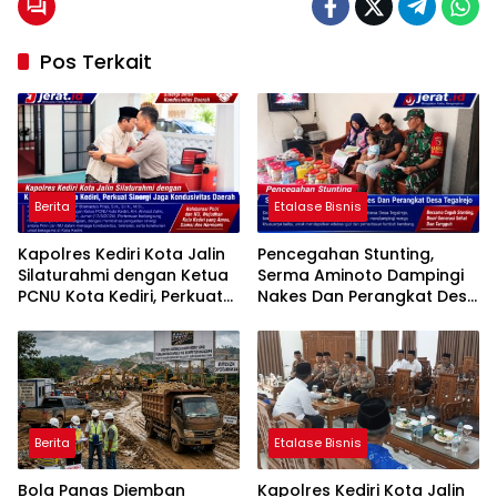
Pos Terkait
Berita
Etalase Bisnis
Kapolres Kediri Kota Jalin
Pencegahan Stunting,
Silaturahmi dengan Ketua
Serma Aminoto Dampingi
PCNU Kota Kediri, Perkuat
Nakes Dan Perangkat Desa
Sinergi Jaga Kondusivitas
Tegalrejo
Daerah
Berita
Etalase Bisnis
Bola Panas Diemban
Kapolres Kediri Kota Jalin