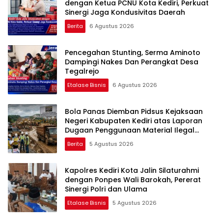
dengan Ketua PCNU Kota Kediri, Perkuat
Sinergi Jaga Kondusivitas Daerah
Berita
6 Agustus 2026
Pencegahan Stunting, Serma Aminoto
Dampingi Nakes Dan Perangkat Desa
Tegalrejo
Etalase Bisnis
6 Agustus 2026
Bola Panas Diemban Pidsus Kejaksaan
Negeri Kabupaten Kediri atas Laporan
Dugaan Penggunaan Material Ilegal
Proyek Tol Kediri Oleh PT. HASTARI JAYA
Berita
5 Agustus 2026
SENTOSA
Kapolres Kediri Kota Jalin Silaturahmi
dengan Ponpes Wali Barokah, Pererat
Sinergi Polri dan Ulama
Etalase Bisnis
5 Agustus 2026