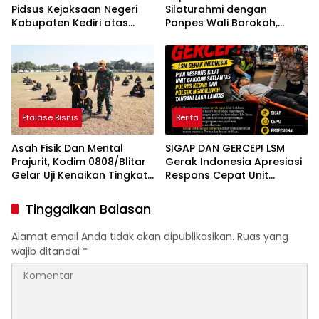
Pidsus Kejaksaan Negeri
Silaturahmi dengan
Kabupaten Kediri atas
Ponpes Wali Barokah,
Laporan Dugaan
Pererat Sinergi Polri dan
Penggunaan Material
Ulama
Ilegal Proyek Tol Kediri
Oleh PT. HASTARI JAYA
SENTOSA
Etalase Bisnis
Berita
Asah Fisik Dan Mental
SIGAP DAN GERCEP! LSM
Prajurit, Kodim 0808/Blitar
Gerak Indonesia Apresiasi
Gelar Uji Kenaikan Tingkat
Respons Cepat Unit
Pencak Silat Militer
Gakkum Satlantas Polres
Kediri dan Polsek
Tinggalkan Balasan
Ngadiluwih dalam
Penanganan Kecelakaan
Alamat email Anda tidak akan dipublikasikan.
Ruas yang
Lalu Lintas
wajib ditandai
*