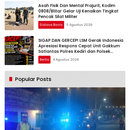
Asah Fisik Dan Mental Prajurit, Kodim
0808/Blitar Gelar Uji Kenaikan Tingkat
Pencak Silat Militer
Etalase Bisnis
5 Agustus 2026
SIGAP DAN GERCEP! LSM Gerak Indonesia
Apresiasi Respons Cepat Unit Gakkum
Satlantas Polres Kediri dan Polsek
Ngadiluwih dalam Penanganan
Berita
4 Agustus 2026
Kecelakaan Lalu Lintas
Popular Posts