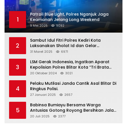
Patroli Blue Light, Polres Nganjuk Jaga
1
Keamanan Jelang Long Weekend
9 Mei 2025
9092
Sambut Idul Fitri Polres Kediri Kota
2
Laksanakan Sholat Id dan Gelar
Halalbihalal
31 Maret 2025
6971
LSM Gerak Indonesia, Ingatkan Aparat
3
Kepolisian Polres Blitar Kota “Tri Brata
Polri” Harus Diamalkan
20 Oktober 2024
3021
Pelaku Mutilasi Janda Cantik Asal Blitar Di
4
Ringkus Polisi.
27 Januari 2025
2657
Babinsa Bumiayu Bersama Warga
5
Antusias Gotong Royong Bersihkan Jalan
Dusun Banaran
20 Juli 2025
2377