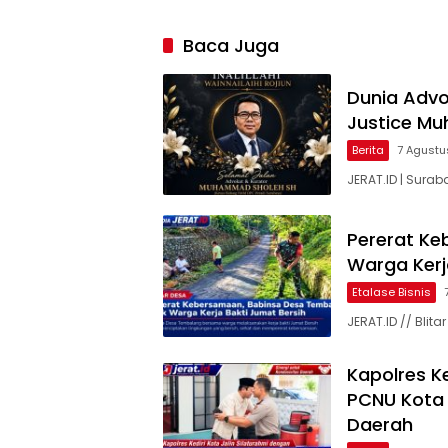
Baca Juga
Dunia Advok
Justice M
Berita
7 Agustu
JERAT.ID | Surab
Pererat Ke
Warga Kerj
Etalase Bisnis
JERAT.ID // Bli
Kapolres Ke
PCNU Kota K
Daerah