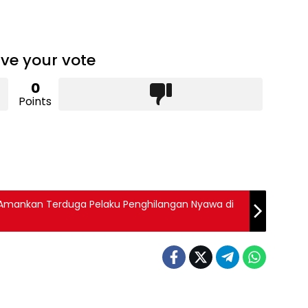
ve your vote
0
Points
 Amankan Terduga Pelaku Penghilangan Nyawa di