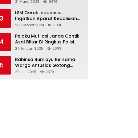
dan Gelar Halalbihalal
31 Maret 2025
6976
LSM Gerak Indonesia,
3
Ingatkan Aparat Kepolisian
Polres Blitar Kota “Tri Brata
20 Oktober 2024
3030
Polri” Harus Diamalkan
Pelaku Mutilasi Janda Cantik
4
Asal Blitar Di Ringkus Polisi.
27 Januari 2025
2699
Babinsa Bumiayu Bersama
5
Warga Antusias Gotong
Royong Bersihkan Jalan
20 Juli 2025
2379
Dusun Banaran