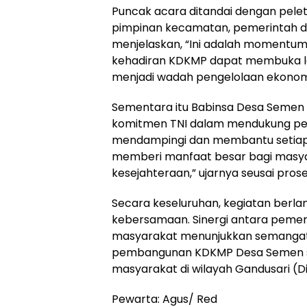
Puncak acara ditandai dengan pele
pimpinan kecamatan, pemerintah de
menjelaskan, “Ini adalah momentum
kehadiran KDKMP dapat membuka leb
menjadi wadah pengelolaan ekonomi
Sementara itu Babinsa Desa Seme
komitmen TNI dalam mendukung pem
mendampingi dan membantu setiap 
memberi manfaat besar bagi masya
kesejahteraan,” ujarnya seusai prose
Secara keseluruhan, kegiatan berla
kebersamaan. Sinergi antara pemer
masyarakat menunjukkan semanga
pembangunan KDKMP Desa Semen s
masyarakat di wilayah Gandusari (
Pewarta: Agus/ Red