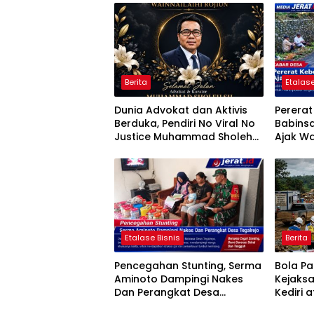
Berita
Etalase
Dunia Advokat dan Aktivis
Perera
Berduka, Pendiri No Viral No
Babins
Justice Muhammad Sholeh
Ajak Wa
Tutup Usia
Jumat B
Etalase Bisnis
Berita
Pencegahan Stunting, Serma
Bola P
Aminoto Dampingi Nakes
Kejaks
Dan Perangkat Desa
Kediri 
Tegalrejo
Penggun