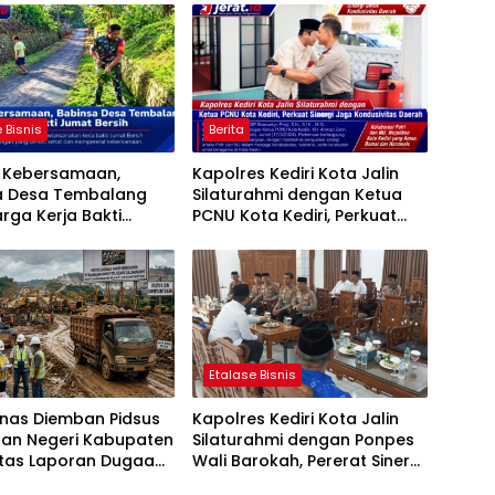
 Bisnis
Berita
t Kebersamaan,
Kapolres Kediri Kota Jalin
a Desa Tembalang
Silaturahmi dengan Ketua
rga Kerja Bakti
PCNU Kota Kediri, Perkuat
ersih
Sinergi Jaga Kondusivitas
Daerah
Etalase Bisnis
anas Diemban Pidsus
Kapolres Kediri Kota Jalin
aan Negeri Kabupaten
Silaturahmi dengan Ponpes
atas Laporan Dugaan
Wali Barokah, Pererat Sinergi
aan Material Ilegal
Polri dan Ulama