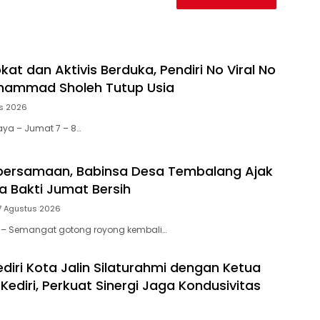
at dan Aktivis Berduka, Pendiri No Viral No
uhammad Sholeh Tutup Usia
s 2026
aya – Jumat 7 – 8…
bersamaan, Babinsa Desa Tembalang Ajak
a Bakti Jumat Bersih
7 Agustus 2026
tar – Semangat gotong royong kembali…
diri Kota Jalin Silaturahmi dengan Ketua
ediri, Perkuat Sinergi Jaga Kondusivitas