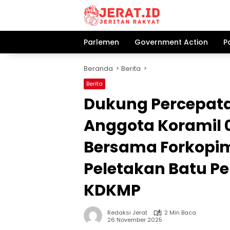
Langsung
ke
konten
Parlemen
Government Action
P
Beranda
Berita
Berita
Dukung Percepat
Anggota Koramil 
Bersama Forkopi
Peletakan Batu 
KDKMP
Redaksi Jerat
2 Min Baca
26 November 2025