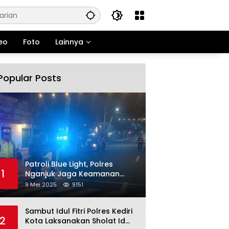
eo
Foto
Lainnya
Popular Posts
Patroli Blue Light, Polres
1
Nganjuk Jaga Keamanan
Jelang Long Weekend
9 Mei 2025
9151
Sambut Idul Fitri Polres Kediri
2
Kota Laksanakan Sholat Id