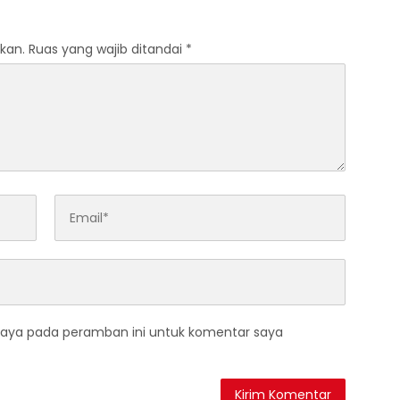
Tol Kediri Oleh PT.
I JAYA SENTOSA
kan.
Ruas yang wajib ditandai
*
saya pada peramban ini untuk komentar saya