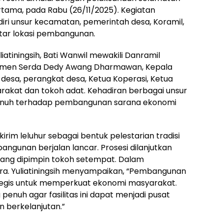
rtama, pada Rabu (26/11/2025). Kegiatan
diri unsur kecamatan, pemerintah desa, Koramil,
itar lokasi pembangunan.
iatiningsih, Bati Wanwil mewakili Danramil
Semen Serda Dedy Awang Dharmawan, Kepala
esa, perangkat desa, Ketua Koperasi, Ketua
rakat dan tokoh adat. Kehadiran berbagai unsur
enuh terhadap pembangunan sarana ekonomi
irim leluhur sebagai bentuk pelestarian tradisi
gunan berjalan lancar. Prosesi dilanjutkan
ng dipimpin tokoh setempat. Dalam
ra. Yuliatiningsih menyampaikan, “Pembangunan
tegis untuk memperkuat ekonomi masyarakat.
nuh agar fasilitas ini dapat menjadi pusat
n berkelanjutan.”