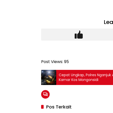
Lea
Post Views:
95
Cepat Ungkap, Polres Nganjuk
Kamar Kos Mongonsidi
Pos Terkait