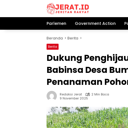
Langsung
ke
konten
Parlemen
Government Action
P
Beranda
Berita
Berita
Dukung Penghijau
Babinsa Desa Bu
Penanaman Poho
Redaksi Jerat
2 Min Baca
9 November 2025