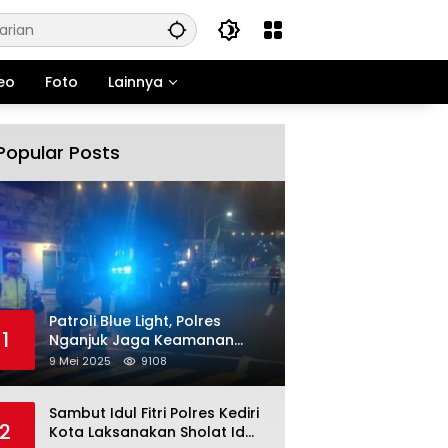
eo
Foto
Lainnya
Popular Posts
Patroli Blue Light, Polres
1
Nganjuk Jaga Keamanan
Jelang Long Weekend
9 Mei 2025
9108
Sambut Idul Fitri Polres Kediri
2
Kota Laksanakan Sholat Id