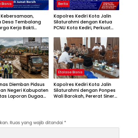
 Bisnis
Berita
t Kebersamaan,
Kapolres Kediri Kota Jalin
a Desa Tembalang
Silaturahmi dengan Ketua
rga Kerja Bakti
PCNU Kota Kediri, Perkuat
ersih
Sinergi Jaga Kondusivitas
Daerah
Etalase Bisnis
anas Diemban Pidsus
Kapolres Kediri Kota Jalin
aan Negeri Kabupaten
Silaturahmi dengan Ponpes
atas Laporan Dugaan
Wali Barokah, Pererat Sinergi
aan Material Ilegal
Polri dan Ulama
Tol Kediri Oleh PT.
I JAYA SENTOSA
kan.
Ruas yang wajib ditandai
*