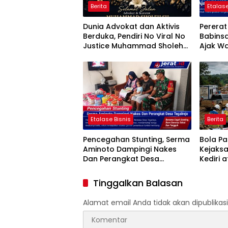
Berita
Etalase
Dunia Advokat dan Aktivis
Perera
Berduka, Pendiri No Viral No
Babins
Justice Muhammad Sholeh
Ajak Wa
Tutup Usia
Jumat B
Etalase Bisnis
Berita
Pencegahan Stunting, Serma
Bola P
Aminoto Dampingi Nakes
Kejaks
Dan Perangkat Desa
Kediri 
Tegalrejo
Penggun
Proyek 
Tinggalkan Balasan
HASTAR
Alamat email Anda tidak akan dipublikasi