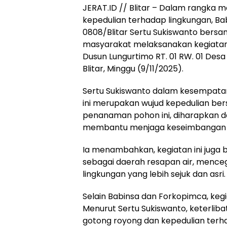
JERAT.ID // Blitar – Dalam rangka 
kepedulian terhadap lingkungan, Ba
0808/Blitar Sertu Sukiswanto bers
masyarakat melaksanakan kegiata
Dusun Lungurtimo RT. 01 RW. 01 De
Blitar, Minggu (9/11/2025).
Sertu Sukiswanto dalam kesempata
ini merupakan wujud kepedulian ber
penanaman pohon ini, diharapkan 
membantu menjaga keseimbangan da
Ia menambahkan, kegiatan ini juga 
sebagai daerah resapan air, menceg
lingkungan yang lebih sejuk dan asri.
Selain Babinsa dan Forkopimca, keg
Menurut Sertu Sukiswanto, keterlib
gotong royong dan kepedulian terh