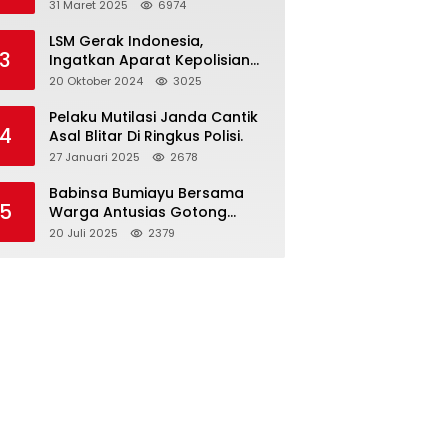
dan Gelar Halalbihalal
31 Maret 2025
6974
LSM Gerak Indonesia,
3
Ingatkan Aparat Kepolisian
Polres Blitar Kota “Tri Brata
20 Oktober 2024
3025
Polri” Harus Diamalkan
Pelaku Mutilasi Janda Cantik
4
Asal Blitar Di Ringkus Polisi.
27 Januari 2025
2678
Babinsa Bumiayu Bersama
5
Warga Antusias Gotong
Royong Bersihkan Jalan
20 Juli 2025
2379
Dusun Banaran