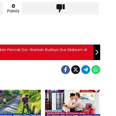
0
Points
ankan Pencak Dor, Warisan Budaya Gus Maksum di