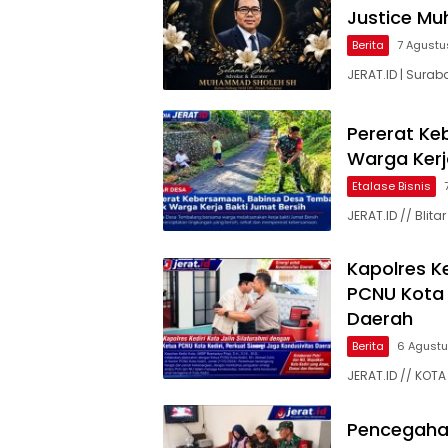
Justice M
Berita
7 Agustu
JERAT.ID | Surab
Pererat Ke
Warga Kerj
Etalase Bisnis
JERAT.ID // Bli
Kapolres Ke
PCNU Kota K
Daerah
Berita
6 Agust
JERAT.ID // KOTA 
Pencegaha