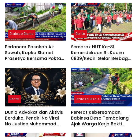
Etalase Bisnis
Berita
Perlancar Pasokan Air
Semarak HUT Ke-81
Sawah, Kopka Slamet
Kemerdekaan RI, Kodim
Prasetiyo Bersama Poktan
0809/Kediri Gelar Berbagai
Rukun Makmur 1 Bersihkan
Perlombaan
Parit Irigasi
Berita
Etalase Bisnis
Dunia Advokat dan Aktivis
Pererat Kebersamaan,
Berduka, Pendiri No Viral
Babinsa Desa Tembalang
No Justice Muhammad
Ajak Warga Kerja Bakti
Sholeh Tutup Usia
Jumat Bersih