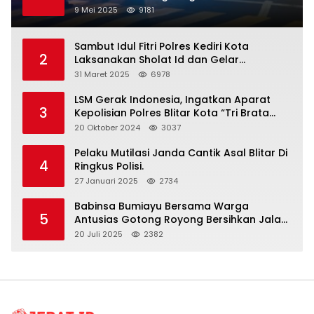
9 Mei 2025
9181
Sambut Idul Fitri Polres Kediri Kota
2
Laksanakan Sholat Id dan Gelar
Halalbihalal
31 Maret 2025
6978
LSM Gerak Indonesia, Ingatkan Aparat
3
Kepolisian Polres Blitar Kota “Tri Brata
Polri” Harus Diamalkan
20 Oktober 2024
3037
Pelaku Mutilasi Janda Cantik Asal Blitar Di
4
Ringkus Polisi.
27 Januari 2025
2734
Babinsa Bumiayu Bersama Warga
5
Antusias Gotong Royong Bersihkan Jalan
Dusun Banaran
20 Juli 2025
2382