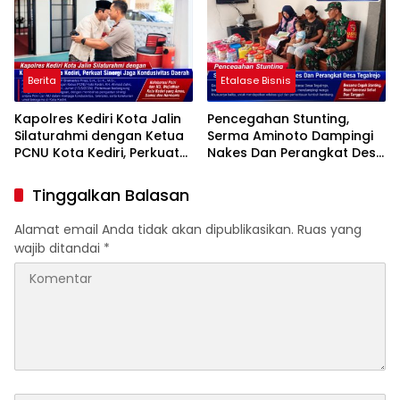
Berita
Etalase Bisnis
Kapolres Kediri Kota Jalin
Pencegahan Stunting,
Silaturahmi dengan Ketua
Serma Aminoto Dampingi
PCNU Kota Kediri, Perkuat
Nakes Dan Perangkat Desa
Sinergi Jaga Kondusivitas
Tegalrejo
Daerah
Tinggalkan Balasan
Alamat email Anda tidak akan dipublikasikan.
Ruas yang
wajib ditandai
*