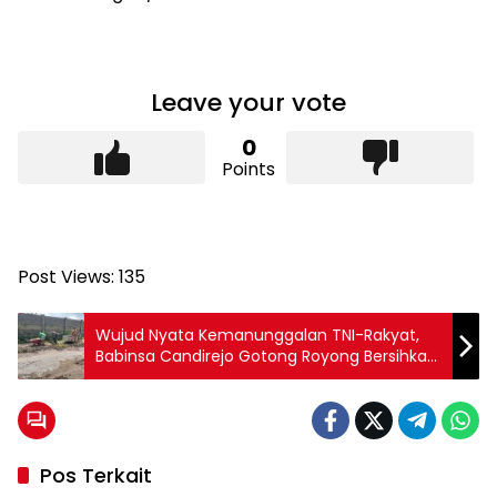
Leave your vote
0
Points
Post Views:
135
Wujud Nyata Kemanunggalan TNI-Rakyat,
Babinsa Candirejo Gotong Royong Bersihkan
Jalan Desa
Pos Terkait