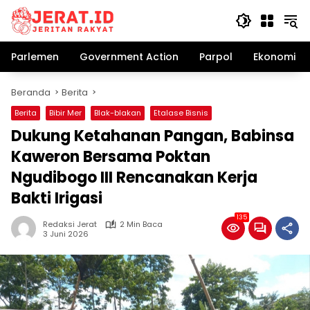
Langsung
ke
konten
Parlemen
Government Action
Parpol
Ekonomi Bi
Beranda
Berita
Berita
Bibir Mer
Blak-blakan
Etalase Bisnis
Dukung Ketahanan Pangan, Babinsa
Kaweron Bersama Poktan
Ngudibogo III Rencanakan Kerja
Bakti Irigasi
135
Redaksi Jerat
2 Min Baca
3 Juni 2026