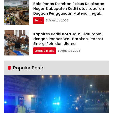
Bola Panas Diemban Pidsus Kejaksaan
Negeri Kabupaten Kediri atas Laporan
Dugaan Penggunaan Material Ilegal
Proyek Tol Kediri Oleh PT. HASTARI JAYA
Berita
5 Agustus 2026
SENTOSA
Kapolres Kediri Kota Jalin Silaturahmi
dengan Ponpes Wali Barokah, Pererat
Sinergi Polri dan Ulama
Etalase Bisnis
5 Agustus 2026
Popular Posts