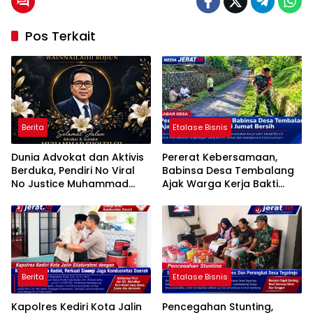
Pos Terkait
Berita
Etalase Bisnis
Dunia Advokat dan Aktivis
Pererat Kebersamaan,
Berduka, Pendiri No Viral
Babinsa Desa Tembalang
No Justice Muhammad
Ajak Warga Kerja Bakti
Sholeh Tutup Usia
Jumat Bersih
Berita
Etalase Bisnis
Kapolres Kediri Kota Jalin
Pencegahan Stunting,