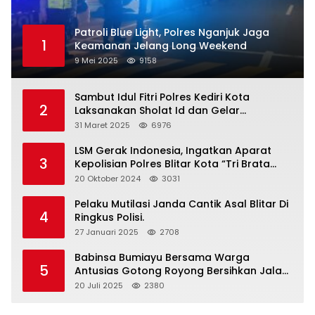
Patroli Blue Light, Polres Nganjuk Jaga
1
Keamanan Jelang Long Weekend
9 Mei 2025
9158
Sambut Idul Fitri Polres Kediri Kota
2
Laksanakan Sholat Id dan Gelar
Halalbihalal
31 Maret 2025
6976
LSM Gerak Indonesia, Ingatkan Aparat
3
Kepolisian Polres Blitar Kota “Tri Brata
Polri” Harus Diamalkan
20 Oktober 2024
3031
Pelaku Mutilasi Janda Cantik Asal Blitar Di
4
Ringkus Polisi.
27 Januari 2025
2708
Babinsa Bumiayu Bersama Warga
5
Antusias Gotong Royong Bersihkan Jalan
Dusun Banaran
20 Juli 2025
2380