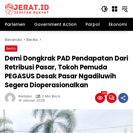
Langsung
ke
konten
Parlemen
Government Action
Parpol
Ekonomi Bi
Beranda
Berita
Berita
Demi Dongkrak PAD Pendapatan Dari
Retribusi Pasar, Tokoh Pemuda
PEGASUS Desak Pasar Ngadiluwih
Segera Dioperasionalkan
138
Redaksi
2 Min Baca
19 Januari 2026