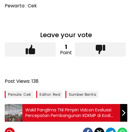
Pewarta : Cek
Leave your vote
1
Point
Post Views:
138
Penulis: Cek
Editor: Red
Sumber Berita
Wakil Panglima TNI Pimpin Vidcon Evaluasi
Percepatan Pembangunan KDKMP di Kodim
0808/Blitar