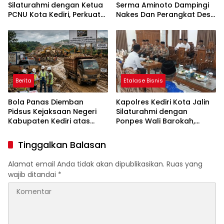
Silaturahmi dengan Ketua
Serma Aminoto Dampingi
PCNU Kota Kediri, Perkuat
Nakes Dan Perangkat Desa
Sinergi Jaga Kondusivitas
Tegalrejo
Daerah
Berita
Etalase Bisnis
Bola Panas Diemban
Kapolres Kediri Kota Jalin
Pidsus Kejaksaan Negeri
Silaturahmi dengan
Kabupaten Kediri atas
Ponpes Wali Barokah,
Laporan Dugaan
Pererat Sinergi Polri dan
Penggunaan Material
Ulama
Tinggalkan Balasan
Ilegal Proyek Tol Kediri
Oleh PT. HASTARI JAYA
Alamat email Anda tidak akan dipublikasikan.
Ruas yang
SENTOSA
wajib ditandai
*