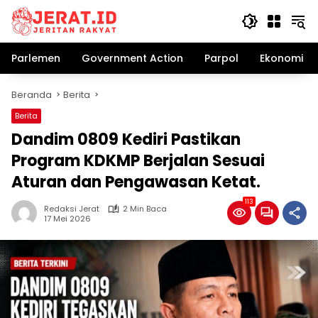
Langsung
ke
konten
Parlemen
Government Action
Parpol
Ekonomi Bi
Beranda
Berita
Berita
Dandim 0809 Kediri Pastikan
Program KDKMP Berjalan Sesuai
Aturan dan Pengawasan Ketat.
113
Redaksi Jerat
2 Min Baca
17 Mei 2026