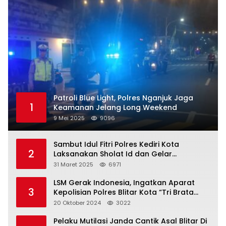
Patroli Blue Light, Polres Nganjuk Jaga
1
Keamanan Jelang Long Weekend
9 Mei 2025
9096
Sambut Idul Fitri Polres Kediri Kota
2
Laksanakan Sholat Id dan Gelar
Halalbihalal
31 Maret 2025
6971
LSM Gerak Indonesia, Ingatkan Aparat
3
Kepolisian Polres Blitar Kota “Tri Brata
Polri” Harus Diamalkan
20 Oktober 2024
3022
Pelaku Mutilasi Janda Cantik Asal Blitar Di