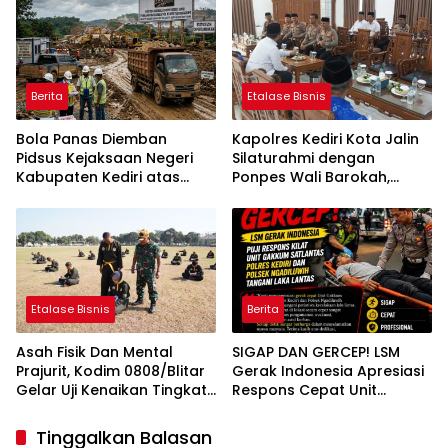
Daerah
Berita
Etalase Bisnis
Bola Panas Diemban
Kapolres Kediri Kota Jalin
Pidsus Kejaksaan Negeri
Silaturahmi dengan
Kabupaten Kediri atas
Ponpes Wali Barokah,
Laporan Dugaan
Pererat Sinergi Polri dan
Penggunaan Material
Ulama
Ilegal Proyek Tol Kediri
Oleh PT. HASTARI JAYA
SENTOSA
Etalase Bisnis
Berita
Asah Fisik Dan Mental
SIGAP DAN GERCEP! LSM
Prajurit, Kodim 0808/Blitar
Gerak Indonesia Apresiasi
Gelar Uji Kenaikan Tingkat
Respons Cepat Unit
Pencak Silat Militer
Gakkum Satlantas Polres
Kediri dan Polsek
Tinggalkan Balasan
Ngadiluwih dalam