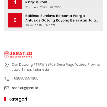
4
Ringkus Polisi.
27 Januari 2025
2660
Babinsa Bumiayu Bersama Warga
5
Antusias Gotong Royong Bersihkan Jalan
Dusun Banaran
20 Juli 2025
2377
Dsn Dawung RT/RW 38/09 Desa Pagu Wates, Provinsi
Jawa Timur, Indonesia
+628563557200
redaksi@jerat.id
Kategori