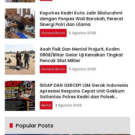
Kapolres Kediri Kota Jalin Silaturahmi
dengan Ponpes Wali Barokah, Pererat
Sinergi Polri dan Ulama
Etalase Bisnis
5 Agustus 2026
Asah Fisik Dan Mental Prajurit, Kodim
0808/Blitar Gelar Uji Kenaikan Tingkat
Pencak Silat Militer
Etalase Bisnis
5 Agustus 2026
SIGAP DAN GERCEP! LSM Gerak Indonesia
Apresiasi Respons Cepat Unit Gakkum
Satlantas Polres Kediri dan Polsek
Ngadiluwih dalam Penanganan
Berita
4 Agustus 2026
Kecelakaan Lalu Lintas
Popular Posts