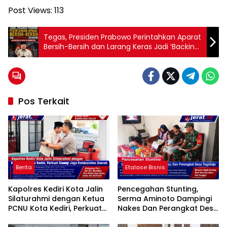
Post Views:
113
Tegas, Presiden Prabowo Perintahkan Aparat
Bersih-Bersih dan Larang Keras Jadi ‘Backing’
Aktivitas Ilegal
Pos Terkait
Berita
Etalase Bisnis
Kapolres Kediri Kota Jalin
Pencegahan Stunting,
Silaturahmi dengan Ketua
Serma Aminoto Dampingi
PCNU Kota Kediri, Perkuat
Nakes Dan Perangkat Desa
Sinergi Jaga Kondusivitas
Tegalrejo