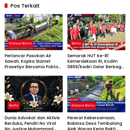
Pos Terkait
Etalase Bisnis
Berita
Perlancar Pasokan Air
Semarak HUT Ke-81
Sawah, Kopka Slamet
Kemerdekaan RI, Kodim
Prasetiyo Bersama Poktan
0809/Kediri Gelar Berbagai
Rukun Makmur 1 Bersihkan
Perlombaan
Parit Irigasi
Berita
Etalase Bisnis
Dunia Advokat dan Aktivis
Pererat Kebersamaan,
Berduka, Pendiri No Viral
Babinsa Desa Tembalang
No Justice Muhammad
Ajak Warga Kerja Bakti