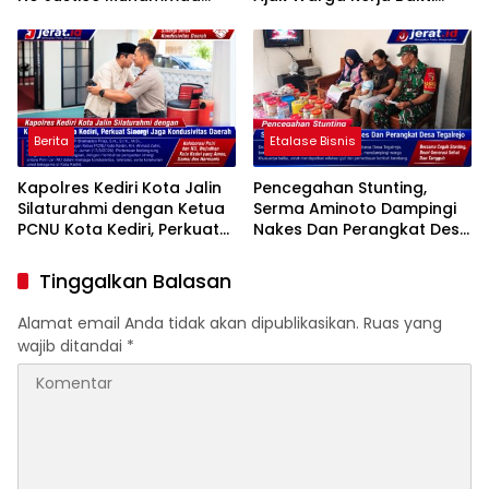
Sholeh Tutup Usia
Jumat Bersih
Berita
Etalase Bisnis
Kapolres Kediri Kota Jalin
Pencegahan Stunting,
Silaturahmi dengan Ketua
Serma Aminoto Dampingi
PCNU Kota Kediri, Perkuat
Nakes Dan Perangkat Desa
Sinergi Jaga Kondusivitas
Tegalrejo
Daerah
Tinggalkan Balasan
Alamat email Anda tidak akan dipublikasikan.
Ruas yang
wajib ditandai
*