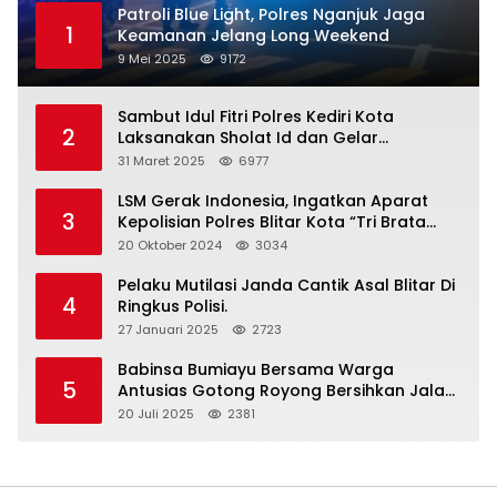
Patroli Blue Light, Polres Nganjuk Jaga
1
Keamanan Jelang Long Weekend
9 Mei 2025
9172
Sambut Idul Fitri Polres Kediri Kota
2
Laksanakan Sholat Id dan Gelar
Halalbihalal
31 Maret 2025
6977
LSM Gerak Indonesia, Ingatkan Aparat
3
Kepolisian Polres Blitar Kota “Tri Brata
Polri” Harus Diamalkan
20 Oktober 2024
3034
Pelaku Mutilasi Janda Cantik Asal Blitar Di
4
Ringkus Polisi.
27 Januari 2025
2723
Babinsa Bumiayu Bersama Warga
5
Antusias Gotong Royong Bersihkan Jalan
Dusun Banaran
20 Juli 2025
2381