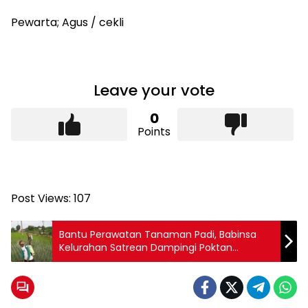
Pewarta; Agus / cekli
Leave your vote
0
Points
Post Views:
107
Bantu Perawatan Tanaman Padi, Babinsa
Kelurahan Satrean Dampingi Poktan
Kembang Kuning