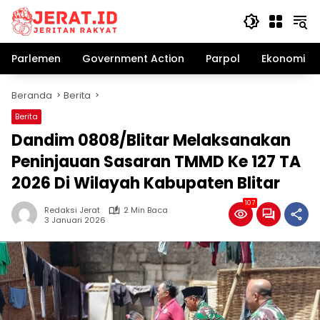
Langsung
ke
konten
Parlemen
Government Action
Parpol
Ekonomi Bi
Beranda
Berita
Berita
Dandim 0808/Blitar Melaksanakan
Peninjauan Sasaran TMMD Ke 127 TA
2026 Di Wilayah Kabupaten Blitar
107
Redaksi Jerat
2 Min Baca
3 Januari 2026