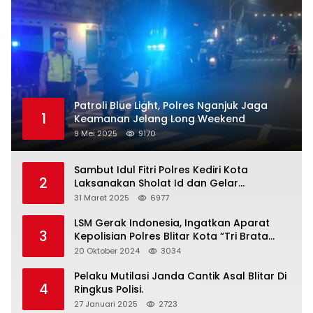
Patroli Blue Light, Polres Nganjuk Jaga
1
Keamanan Jelang Long Weekend
9 Mei 2025
9170
Sambut Idul Fitri Polres Kediri Kota
2
Laksanakan Sholat Id dan Gelar
Halalbihalal
31 Maret 2025
6977
LSM Gerak Indonesia, Ingatkan Aparat
3
Kepolisian Polres Blitar Kota “Tri Brata
Polri” Harus Diamalkan
20 Oktober 2024
3034
Pelaku Mutilasi Janda Cantik Asal Blitar Di
4
Ringkus Polisi.
27 Januari 2025
2723