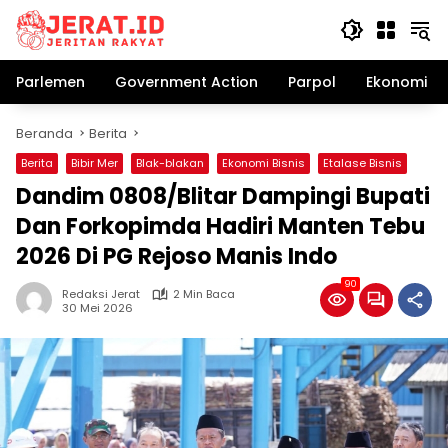
Langsung
ke
konten
Parlemen
Government Action
Parpol
Ekonomi Bi
Beranda
Berita
Berita
Bibir Mer
Blak-blakan
Ekonomi Bisnis
Etalase Bisnis
Dandim 0808/Blitar Dampingi Bupati
Dan Forkopimda Hadiri Manten Tebu
2026 Di PG Rejoso Manis Indo
90
Redaksi Jerat
2 Min Baca
30 Mei 2026