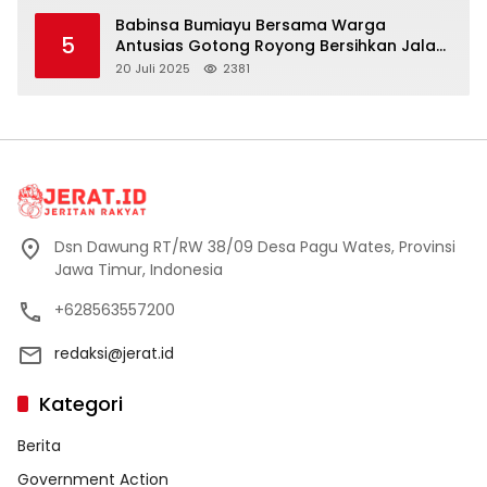
Babinsa Bumiayu Bersama Warga
5
Antusias Gotong Royong Bersihkan Jalan
Dusun Banaran
20 Juli 2025
2381
Dsn Dawung RT/RW 38/09 Desa Pagu Wates, Provinsi
Jawa Timur, Indonesia
+628563557200
redaksi@jerat.id
Kategori
Berita
Government Action