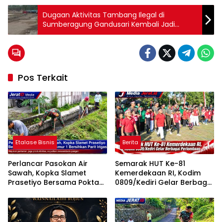
Dugaan Aktivitas Tambang Ilegal di
Sumberagung Gandusari Kembali Jadi
Sorotan, APH Diminta Bertindak Tegas
Pos Terkait
Etalase Bisnis
Berita
Perlancar Pasokan Air
Semarak HUT Ke-81
Sawah, Kopka Slamet
Kemerdekaan RI, Kodim
Prasetiyo Bersama Poktan
0809/Kediri Gelar Berbagai
Rukun Makmur 1 Bersihkan
Perlombaan
Parit Irigasi