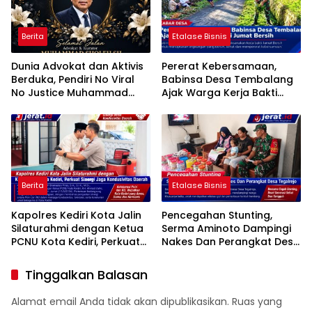
Berita
Etalase Bisnis
Dunia Advokat dan Aktivis
Pererat Kebersamaan,
Berduka, Pendiri No Viral
Babinsa Desa Tembalang
No Justice Muhammad
Ajak Warga Kerja Bakti
Sholeh Tutup Usia
Jumat Bersih
Berita
Etalase Bisnis
Kapolres Kediri Kota Jalin
Pencegahan Stunting,
Silaturahmi dengan Ketua
Serma Aminoto Dampingi
PCNU Kota Kediri, Perkuat
Nakes Dan Perangkat Desa
Sinergi Jaga Kondusivitas
Tegalrejo
Daerah
Tinggalkan Balasan
Alamat email Anda tidak akan dipublikasikan.
Ruas yang