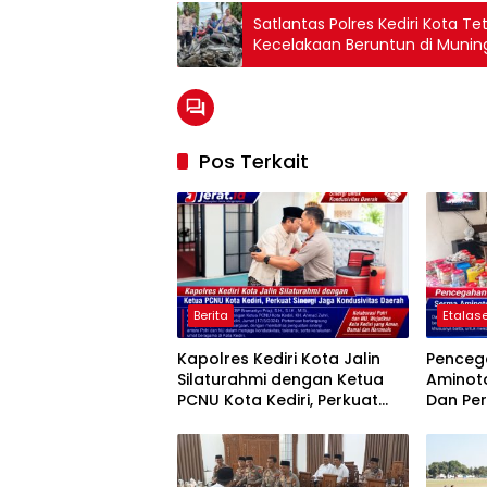
Satlantas Polres Kediri Kota 
Kecelakaan Beruntun di Munin
Pos Terkait
Berita
Etalase
Kapolres Kediri Kota Jalin
Penceg
Silaturahmi dengan Ketua
Aminot
PCNU Kota Kediri, Perkuat
Dan Pe
Sinergi Jaga Kondusivitas
Tegalre
Daerah