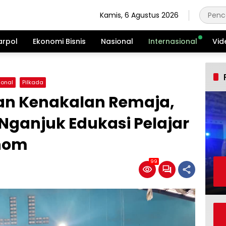
Kamis, 6 Agustus 2026
arpol
Ekonomi Bisnis
Nasional
Internasional
Vid
ional
Pilkada
an Kenakalan Remaja,
Nganjuk Edukasi Pelajar
nom
99