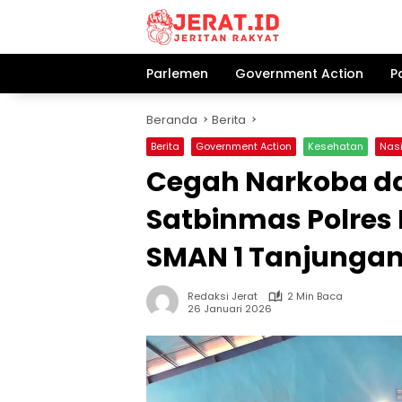
Langsung
ke
konten
Parlemen
Government Action
P
Beranda
Berita
Berita
Government Action
Kesehatan
Nas
Cegah Narkoba d
Satbinmas Polres 
SMAN 1 Tanjunga
Redaksi Jerat
2 Min Baca
26 Januari 2026