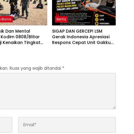
 Bisnis
Berita
sik Dan Mental
SIGAP DAN GERCEP! LSM
t, Kodim 0808/Blitar
Gerak Indonesia Apresiasi
ji Kenaikan Tingkat
Respons Cepat Unit Gakkum
ilat Militer
Satlantas Polres Kediri dan
Polsek Ngadiluwih dalam
Penanganan Kecelakaan
Lalu Lintas
kan.
Ruas yang wajib ditandai
*