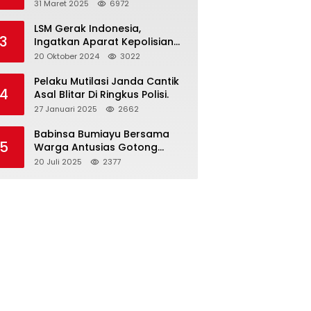
dan Gelar Halalbihalal
31 Maret 2025
6972
LSM Gerak Indonesia,
3
Ingatkan Aparat Kepolisian
Polres Blitar Kota “Tri Brata
20 Oktober 2024
3022
Polri” Harus Diamalkan
Pelaku Mutilasi Janda Cantik
4
Asal Blitar Di Ringkus Polisi.
27 Januari 2025
2662
Babinsa Bumiayu Bersama
5
Warga Antusias Gotong
Royong Bersihkan Jalan
20 Juli 2025
2377
Dusun Banaran