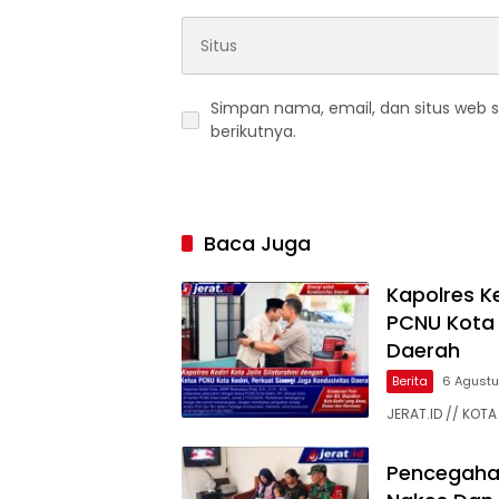
Simpan nama, email, dan situs web 
berikutnya.
Baca Juga
Kapolres Ke
PCNU Kota K
Daerah
Berita
6 Agust
JERAT.ID // KOTA 
Pencegaha