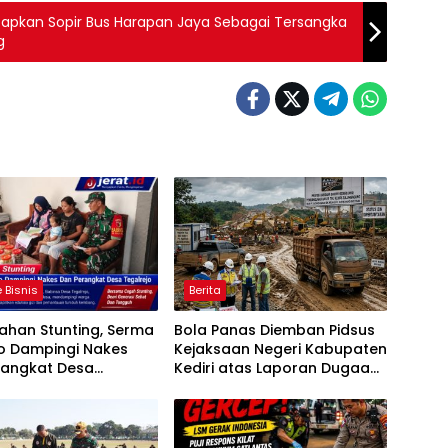
Tetapkan Sopir Bus Harapan Jaya Sebagai Tersangka
g
 Bisnis
Berita
ahan Stunting, Serma
Bola Panas Diemban Pidsus
o Dampingi Nakes
Kejaksaan Negeri Kabupaten
rangkat Desa
Kediri atas Laporan Dugaan
jo
Penggunaan Material Ilegal
Proyek Tol Kediri Oleh PT.
HASTARI JAYA SENTOSA