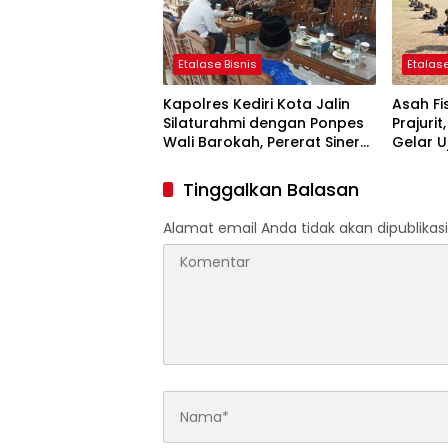
Etalase Bisnis
Etalase
Kapolres Kediri Kota Jalin
Asah Fi
Silaturahmi dengan Ponpes
Prajuri
Wali Barokah, Pererat Sinergi
Gelar U
Polri dan Ulama
Pencak S
Tinggalkan Balasan
Alamat email Anda tidak akan dipublikasi