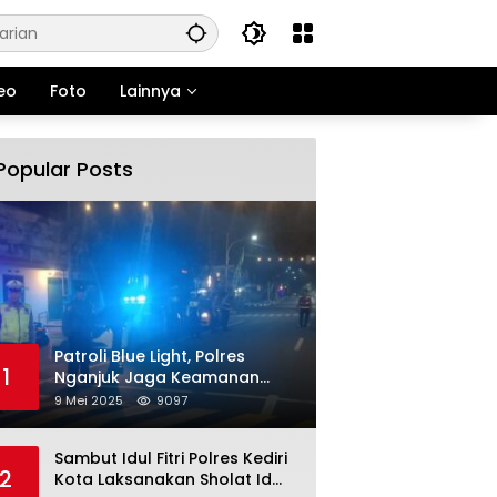
eo
Foto
Lainnya
Popular Posts
Patroli Blue Light, Polres
1
Nganjuk Jaga Keamanan
Jelang Long Weekend
9 Mei 2025
9097
Sambut Idul Fitri Polres Kediri
2
Kota Laksanakan Sholat Id