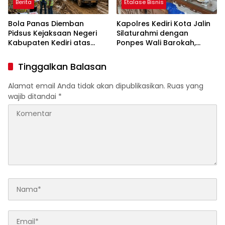
Berita
Etalase Bisnis
Bola Panas Diemban
Kapolres Kediri Kota Jalin
Pidsus Kejaksaan Negeri
Silaturahmi dengan
Kabupaten Kediri atas
Ponpes Wali Barokah,
Laporan Dugaan
Pererat Sinergi Polri dan
Penggunaan Material
Ulama
Tinggalkan Balasan
Ilegal Proyek Tol Kediri
Oleh PT. HASTARI JAYA
Alamat email Anda tidak akan dipublikasikan.
Ruas yang
SENTOSA
wajib ditandai
*