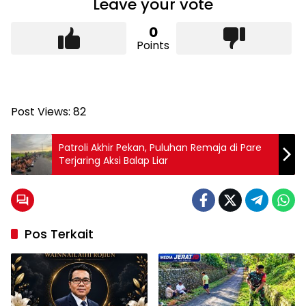
Leave your vote
0
Points
Post Views:
82
Patroli Akhir Pekan, Puluhan Remaja di Pare
Terjaring Aksi Balap Liar
Pos Terkait