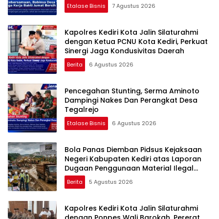
Etalase Bisnis
7 Agustus 2026
Kapolres Kediri Kota Jalin Silaturahmi
dengan Ketua PCNU Kota Kediri, Perkuat
Sinergi Jaga Kondusivitas Daerah
Berita
6 Agustus 2026
Pencegahan Stunting, Serma Aminoto
Dampingi Nakes Dan Perangkat Desa
Tegalrejo
Etalase Bisnis
6 Agustus 2026
Bola Panas Diemban Pidsus Kejaksaan
Negeri Kabupaten Kediri atas Laporan
Dugaan Penggunaan Material Ilegal
Proyek Tol Kediri Oleh PT. HASTARI JAYA
Berita
5 Agustus 2026
SENTOSA
Kapolres Kediri Kota Jalin Silaturahmi
dengan Ponpes Wali Barokah, Pererat