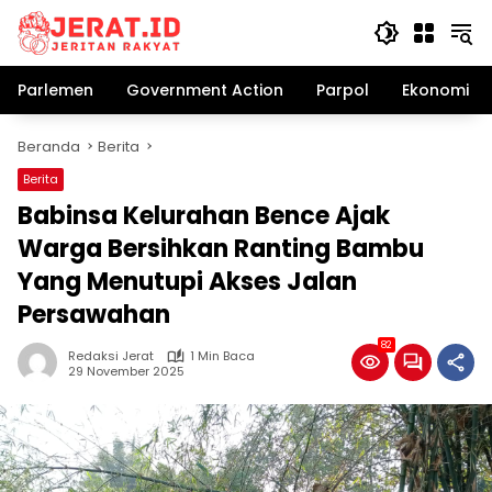
Langsung
ke
konten
Parlemen
Government Action
Parpol
Ekonomi Bi
Beranda
Berita
Berita
Babinsa Kelurahan Bence Ajak
Warga Bersihkan Ranting Bambu
Yang Menutupi Akses Jalan
Persawahan
82
Redaksi Jerat
1 Min Baca
29 November 2025