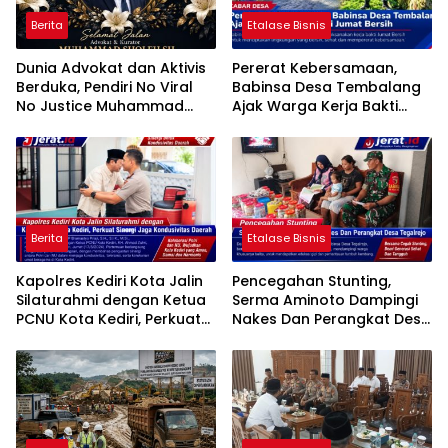
Berita
Etalase Bisnis
Dunia Advokat dan Aktivis
Pererat Kebersamaan,
Berduka, Pendiri No Viral
Babinsa Desa Tembalang
No Justice Muhammad
Ajak Warga Kerja Bakti
Sholeh Tutup Usia
Jumat Bersih
Berita
Etalase Bisnis
Kapolres Kediri Kota Jalin
Pencegahan Stunting,
Silaturahmi dengan Ketua
Serma Aminoto Dampingi
PCNU Kota Kediri, Perkuat
Nakes Dan Perangkat Desa
Sinergi Jaga Kondusivitas
Tegalrejo
Daerah