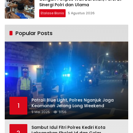
Sinergi Polri dan Ulama
Etalase Bisnis
5 Agustus 2026
Popular Posts
Patroli Blue Light, Polres Nganjuk Jaga
1
Keamanan Jelang Long Weekend
9 Mei 2025
9156
Sambut Idul Fitri Polres Kediri Kota
2
Laksanakan Sholat Id dan Gelar