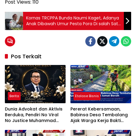
Post Views:
110
Kornas TRCPPA Bunda Naumi Kaget, Adanya
Anak Dibawah Umur Pesta Pora Di salah Satu
Hiburan Malam Dikediri.
Pos Terkait
Berita
Etalase Bisnis
Dunia Advokat dan Aktivis
Pererat Kebersamaan,
Berduka, Pendiri No Viral
Babinsa Desa Tembalang
No Justice Muhammad
Ajak Warga Kerja Bakti
Sholeh Tutup Usia
Jumat Bersih