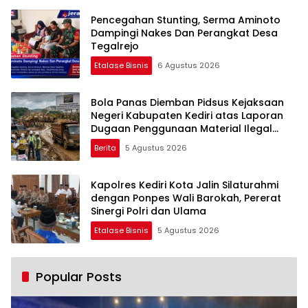
Pencegahan Stunting, Serma Aminoto
Dampingi Nakes Dan Perangkat Desa
Tegalrejo
Etalase Bisnis
6 Agustus 2026
Bola Panas Diemban Pidsus Kejaksaan
Negeri Kabupaten Kediri atas Laporan
Dugaan Penggunaan Material Ilegal
Proyek Tol Kediri Oleh PT. HASTARI JAYA
Berita
5 Agustus 2026
SENTOSA
Kapolres Kediri Kota Jalin Silaturahmi
dengan Ponpes Wali Barokah, Pererat
Sinergi Polri dan Ulama
Etalase Bisnis
5 Agustus 2026
Popular Posts