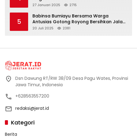
27 Januari 2025
2715
Babinsa Bumiayu Bersama Warga
5
Antusias Gotong Royong Bersihkan Jalan
Dusun Banaran
20 Juli 2025
2381
Dsn Dawung RT/RW 38/09 Desa Pagu Wates, Provinsi
Jawa Timur, Indonesia
+628563557200
redaksi@jerat.id
Kategori
Berita