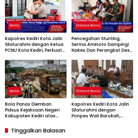
Berita
Etalase Bisnis
Kapolres Kediri Kota Jalin
Pencegahan Stunting,
Silaturahmi dengan Ketua
Serma Aminoto Dampingi
PCNU Kota Kediri, Perkuat
Nakes Dan Perangkat Desa
Sinergi Jaga Kondusivitas
Tegalrejo
Daerah
Berita
Etalase Bisnis
Bola Panas Diemban
Kapolres Kediri Kota Jalin
Pidsus Kejaksaan Negeri
Silaturahmi dengan
Kabupaten Kediri atas
Ponpes Wali Barokah,
Laporan Dugaan
Pererat Sinergi Polri dan
Penggunaan Material
Ulama
Tinggalkan Balasan
Ilegal Proyek Tol Kediri