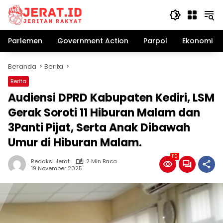
Langsung
ke
konten
Parlemen
Government Action
Parpol
Ekonomi Bi
Beranda
Berita
Berita
Audiensi DPRD Kabupaten Kediri, LSM
Gerak Soroti 11 Hiburan Malam dan
3Panti Pijat, Serta Anak Dibawah
Umur di Hiburan Malam.
110
Redaksi Jerat
2 Min Baca
19 November 2025