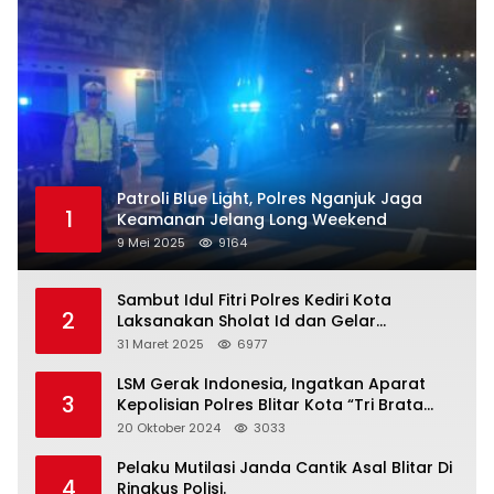
Patroli Blue Light, Polres Nganjuk Jaga
1
Keamanan Jelang Long Weekend
9 Mei 2025
9164
Sambut Idul Fitri Polres Kediri Kota
2
Laksanakan Sholat Id dan Gelar
Halalbihalal
31 Maret 2025
6977
LSM Gerak Indonesia, Ingatkan Aparat
3
Kepolisian Polres Blitar Kota “Tri Brata
Polri” Harus Diamalkan
20 Oktober 2024
3033
Pelaku Mutilasi Janda Cantik Asal Blitar Di
4
Ringkus Polisi.