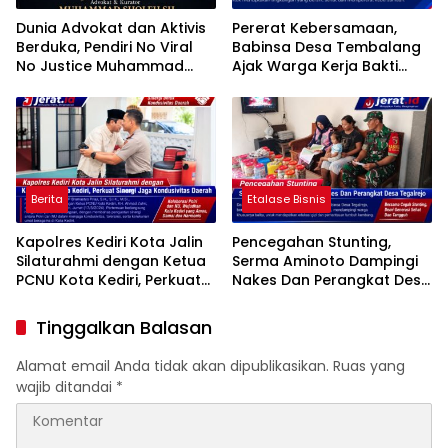
Dunia Advokat dan Aktivis
Pererat Kebersamaan,
Berduka, Pendiri No Viral
Babinsa Desa Tembalang
No Justice Muhammad
Ajak Warga Kerja Bakti
Sholeh Tutup Usia
Jumat Bersih
Berita
Etalase Bisnis
Kapolres Kediri Kota Jalin
Pencegahan Stunting,
Silaturahmi dengan Ketua
Serma Aminoto Dampingi
PCNU Kota Kediri, Perkuat
Nakes Dan Perangkat Desa
Sinergi Jaga Kondusivitas
Tegalrejo
Daerah
Tinggalkan Balasan
Alamat email Anda tidak akan dipublikasikan.
Ruas yang
wajib ditandai
*