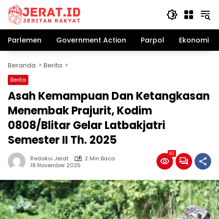
Langsung
ke
konten
Parlemen
Government Action
Parpol
Ekonomi Bi
Beranda
Berita
Berita
Asah Kemampuan Dan Ketangkasan
Menembak Prajurit, Kodim
0808/Blitar Gelar Latbakjatri
Semester II Th. 2025
83
Redaksi Jerat
2 Min Baca
18 November 2025