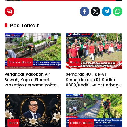
Diperkuat
Pos Terkait
Etalase Bisnis
Berita
Perlancar Pasokan Air
Semarak HUT Ke-81
Sawah, Kopka Slamet
Kemerdekaan RI, Kodim
Prasetiyo Bersama Poktan
0809/Kediri Gelar Berbagai
Rukun Makmur 1 Bersihkan
Perlombaan
Parit Irigasi
Berita
Etalase Bisnis