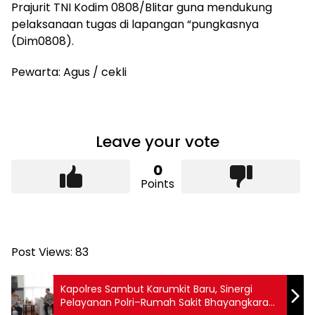
Prajurit TNI Kodim 0808/Blitar guna mendukung
pelaksanaan tugas di lapangan “pungkasnya
(Dim0808).
Pewarta: Agus / cekli
Leave your vote
0
Points
Post Views:
83
Kapolres Sambut Karumkit Baru, Sinergi
Pelayanan Polri–Rumah Sakit Bhayangkara