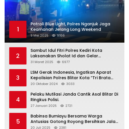
Patroli Blue Light, Polres Nganjuk Jaga
1
Keamanan Jelang Long Weekend
9 Mei 2025
9166
Sambut Idul Fitri Polres Kediri Kota
2
Laksanakan Sholat Id dan Gelar
Halalbihalal
31 Maret 2025
6977
LSM Gerak Indonesia, Ingatkan Aparat
3
Kepolisian Polres Blitar Kota “Tri Brata
Polri” Harus Diamalkan
20 Oktober 2024
3033
Pelaku Mutilasi Janda Cantik Asal Blitar Di
4
Ringkus Polisi.
27 Januari 2025
2721
Babinsa Bumiayu Bersama Warga
5
Antusias Gotong Royong Bersihkan Jalan
Dusun Banaran
20 Juli 2025
2381