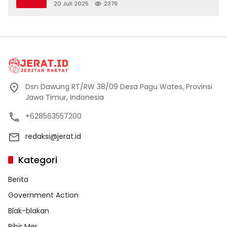
Dusun Banaran
20 Juli 2025
2379
Dsn Dawung RT/RW 38/09 Desa Pagu Wates, Provinsi
Jawa Timur, Indonesia
+628563557200
redaksi@jerat.id
Kategori
Berita
Government Action
Blak-blakan
Bibir Mer