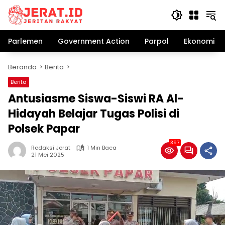
Langsung
ke
konten
Parlemen
Government Action
Parpol
Ekonomi Bi
Beranda
Berita
Berita
Antusiasme Siswa-Siswi RA Al-
Hidayah Belajar Tugas Polisi di
Polsek Papar
397
Redaksi Jerat
1 Min Baca
21 Mei 2025