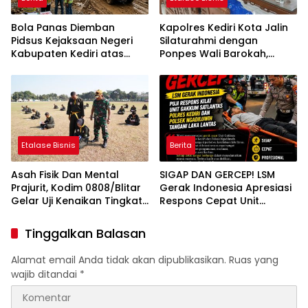
Bola Panas Diemban
Kapolres Kediri Kota Jalin
Pidsus Kejaksaan Negeri
Silaturahmi dengan
Kabupaten Kediri atas
Ponpes Wali Barokah,
Laporan Dugaan
Pererat Sinergi Polri dan
Penggunaan Material
Ulama
Ilegal Proyek Tol Kediri
Oleh PT. HASTARI JAYA
SENTOSA
Etalase Bisnis
Berita
Asah Fisik Dan Mental
SIGAP DAN GERCEP! LSM
Prajurit, Kodim 0808/Blitar
Gerak Indonesia Apresiasi
Gelar Uji Kenaikan Tingkat
Respons Cepat Unit
Pencak Silat Militer
Gakkum Satlantas Polres
Kediri dan Polsek
Tinggalkan Balasan
Ngadiluwih dalam
Penanganan Kecelakaan
Alamat email Anda tidak akan dipublikasikan.
Ruas yang
Lalu Lintas
wajib ditandai
*