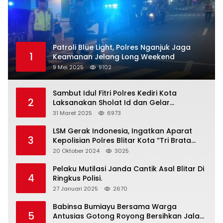
Patroli Blue Light, Polres Nganjuk Jaga
1
Keamanan Jelang Long Weekend
9 Mei 2025
9102
Sambut Idul Fitri Polres Kediri Kota
2
Laksanakan Sholat Id dan Gelar
Halalbihalal
31 Maret 2025
6973
LSM Gerak Indonesia, Ingatkan Aparat
3
Kepolisian Polres Blitar Kota “Tri Brata
Polri” Harus Diamalkan
20 Oktober 2024
3025
Pelaku Mutilasi Janda Cantik Asal Blitar Di
4
Ringkus Polisi.
27 Januari 2025
2670
Babinsa Bumiayu Bersama Warga
5
Antusias Gotong Royong Bersihkan Jalan