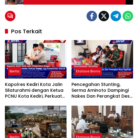
Stunting
Pos Terkait
Berita
Etalase Bisnis
Kapolres Kediri Kota Jalin
Pencegahan Stunting,
Silaturahmi dengan Ketua
Serma Aminoto Dampingi
PCNU Kota Kediri, Perkuat
Nakes Dan Perangkat Desa
Sinergi Jaga Kondusivitas
Tegalrejo
Daerah
Berita
Etalase Bisnis