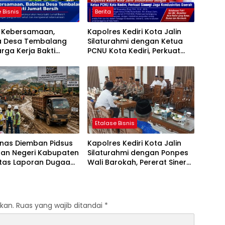
 Bisnis
Berita
t Kebersamaan,
Kapolres Kediri Kota Jalin
a Desa Tembalang
Silaturahmi dengan Ketua
rga Kerja Bakti
PCNU Kota Kediri, Perkuat
ersih
Sinergi Jaga Kondusivitas
Daerah
Etalase Bisnis
anas Diemban Pidsus
Kapolres Kediri Kota Jalin
aan Negeri Kabupaten
Silaturahmi dengan Ponpes
atas Laporan Dugaan
Wali Barokah, Pererat Sinergi
aan Material Ilegal
Polri dan Ulama
Tol Kediri Oleh PT.
I JAYA SENTOSA
kan.
Ruas yang wajib ditandai
*