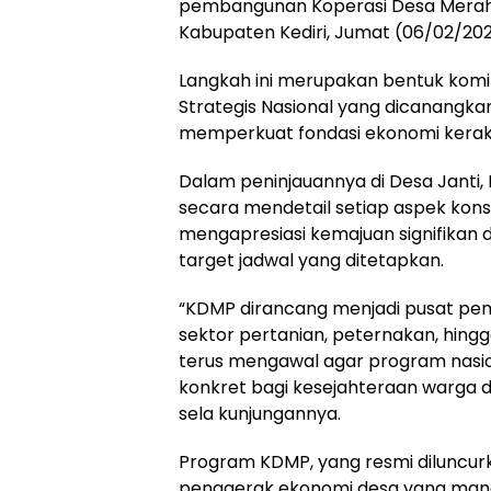
pembangunan Koperasi Desa Merah Pu
Kabupaten Kediri, Jumat (06/02/202
Langkah ini merupakan bentuk kom
Strategis Nasional yang dicanangk
memperkuat fondasi ekonomi kerak
Dalam peninjauannya di Desa Janti,
secara mendetail setiap aspek konst
mengapresiasi kemajuan signifikan d
target jadwal yang ditetapkan.
“KDMP dirancang menjadi pusat pe
sektor pertanian, peternakan, hing
terus mengawal agar program nasi
konkret bagi kesejahteraan warga di 
sela kunjungannya.
Program KDMP, yang resmi diluncurk
penggerak ekonomi desa yang mandi