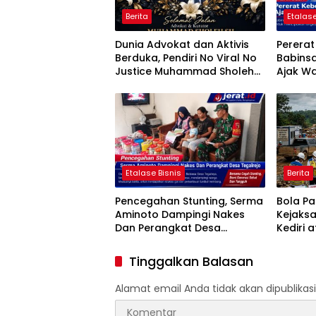
Berita
Etalase
Dunia Advokat dan Aktivis
Perera
Berduka, Pendiri No Viral No
Babins
Justice Muhammad Sholeh
Ajak Wa
Tutup Usia
Jumat B
Etalase Bisnis
Berita
Pencegahan Stunting, Serma
Bola P
Aminoto Dampingi Nakes
Kejaks
Dan Perangkat Desa
Kediri 
Tegalrejo
Penggun
Proyek 
Tinggalkan Balasan
HASTAR
Alamat email Anda tidak akan dipublikasi