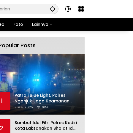
eo
Foto
Lainnya
Popular Posts
Patroli Blue Light, Polres
1
Nganjuk Jaga Keamanan
Jelang Long Weekend
9 Mei 2025
9150
Sambut Idul Fitri Polres Kediri
2
Kota Laksanakan Sholat Id