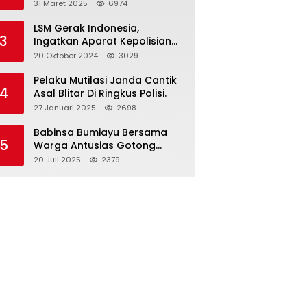
dan Gelar Halalbihalal
31 Maret 2025
6974
LSM Gerak Indonesia,
3
Ingatkan Aparat Kepolisian
Polres Blitar Kota “Tri Brata
20 Oktober 2024
3029
Polri” Harus Diamalkan
Pelaku Mutilasi Janda Cantik
4
Asal Blitar Di Ringkus Polisi.
27 Januari 2025
2698
Babinsa Bumiayu Bersama
5
Warga Antusias Gotong
Royong Bersihkan Jalan
20 Juli 2025
2379
Dusun Banaran