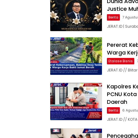
Dunia Advok
Justice M
Berita
7 Agustu
JERAT.ID | Surab
Pererat Ke
Warga Kerj
Etalase Bisnis
JERAT.ID // Bli
Kapolres Ke
PCNU Kota K
Daerah
Berita
6 Agust
JERAT.ID // KOTA 
Pencegaha