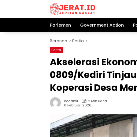
Langsung
ke
konten
Parlemen
Government Action
P
Beranda
Berita
Berita
Akselerasi Ekono
0809/Kediri Tinja
Koperasi Desa Mer
Redaksi
2 Min Baca
6 Februari 2026