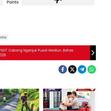
Points
rita
 PSHT Cabang Nganjuk Pusat Madiun, Bahas
2026