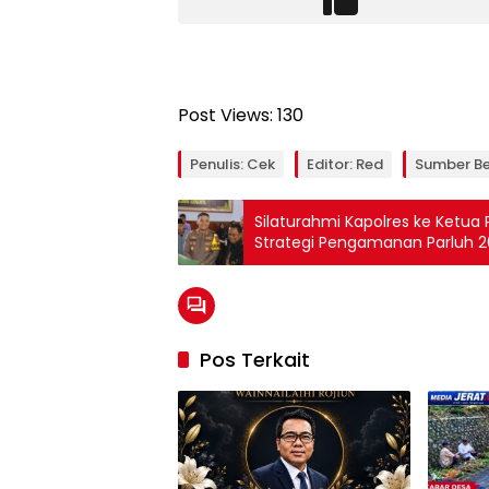
Post Views:
130
Penulis: Cek
Editor: Red
Sumber Be
Silaturahmi Kapolres ke Ketua
Strategi Pengamanan Parluh 
Pos Terkait