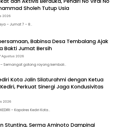
at dan Aktivis Berduka, Pendiri No Viral No
uhammad Sholeh Tutup Usia
s 2026
aya – Jumat 7 – 8…
bersamaan, Babinsa Desa Tembalang Ajak
a Bakti Jumat Bersih
7 Agustus 2026
tar – Semangat gotong royong kembali…
diri Kota Jalin Silaturahmi dengan Ketua
ediri, Perkuat Sinergi Jaga Kondusivitas
us 2026
KEDIRI – Kapolres Kediri Kota…
n Stunting, Serma Aminoto Dampingi