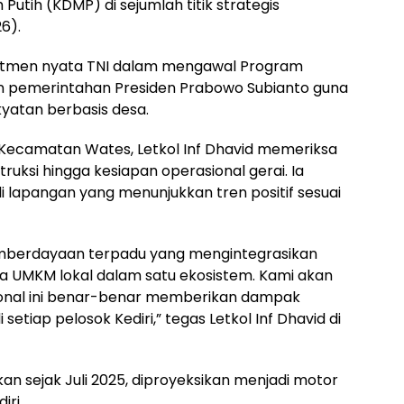
tih (KDMP) di sejumlah titik strategis
6).
itmen nyata TNI dalam mengawal Program
an pemerintahan Presiden Prabowo Subianto guna
yatan berbasis desa.
 Kecamatan Wates, Letkol Inf Dhavid memeriksa
ruksi hingga kesiapan operasional gerai. Ia
i lapangan yang menunjukkan tren positif sesuai
mberdayaan terpadu yang mengintegrasikan
ga UMKM lokal dalam satu ekosistem. Kami akan
onal ini benar-benar memberikan dampak
setiap pelosok Kediri,” tegas Letkol Inf Dhavid di
an sejak Juli 2025, diproyeksikan menjadi motor
ri.